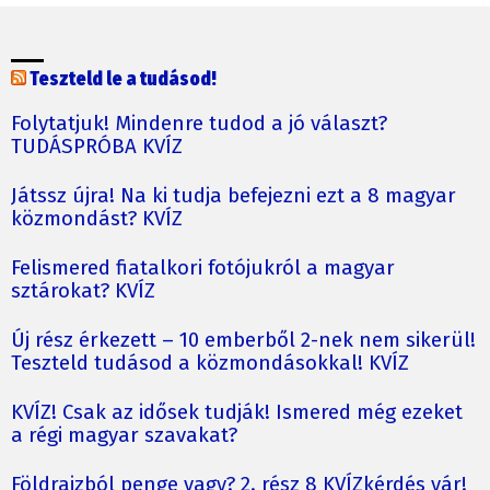
Teszteld le a tudásod!
Folytatjuk! Mindenre tudod a jó választ?
TUDÁSPRÓBA KVÍZ
Játssz újra! Na ki tudja befejezni ezt a 8 magyar
közmondást? KVÍZ
Felismered fiatalkori fotójukról a magyar
sztárokat? KVÍZ
Új rész érkezett – 10 emberből 2-nek nem sikerül!
Teszteld tudásod a közmondásokkal! KVÍZ
KVÍZ! Csak az idősek tudják! Ismered még ezeket
a régi magyar szavakat?
Földrajzból penge vagy? 2. rész 8 KVÍZkérdés vár!