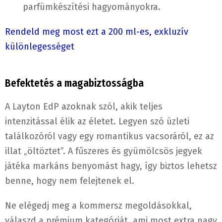
parfümkészítési hagyományokra.
Rendeld meg most ezt a 200 ml-es, exkluzív
különlegességet
Befektetés a magabiztosságba
A Layton EdP azoknak szól, akik teljes
intenzitással élik az életet. Legyen szó üzleti
találkozóról vagy egy romantikus vacsoráról, ez az
illat „öltöztet”. A fűszeres és gyümölcsös jegyek
játéka markáns benyomást hagy, így biztos lehetsz
benne, hogy nem felejtenek el.
Ne elégedj meg a kommersz megoldásokkal,
válaszd a prémium kategóriát, ami most extra nagy