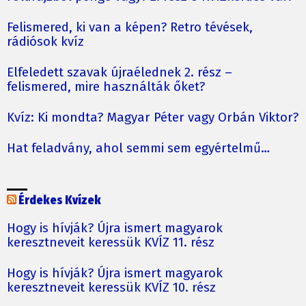
Felismered, ki van a képen? Retro tévések,
rádiósok kvíz
Elfeledett szavak újraélednek 2. rész –
felismered, mire használták őket?
Kvíz: Ki mondta? Magyar Péter vagy Orbán Viktor?
Hat feladvány, ahol semmi sem egyértelmű…
Érdekes Kvízek
Hogy is hívják? Újra ismert magyarok
keresztneveit keressük KVÍZ 11. rész
Hogy is hívják? Újra ismert magyarok
keresztneveit keressük KVÍZ 10. rész