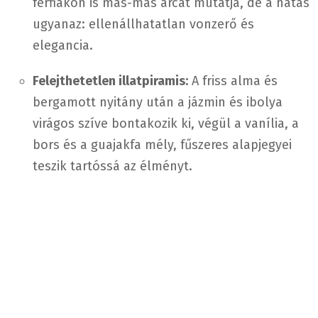
férfiakon is más-más arcát mutatja, de a hatás
ugyanaz: ellenállhatatlan vonzerő és
elegancia.
Felejthetetlen illatpiramis:
A friss alma és
bergamott nyitány után a jázmin és ibolya
virágos szíve bontakozik ki, végül a vanília, a
bors és a guajakfa mély, fűszeres alapjegyei
teszik tartóssá az élményt.