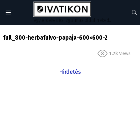
S
Menu
egy érdekes és izgalmas oldal neked...
full_800-herbafulvo-papaja-600×600-2
1.7k
Views
Hirdetés