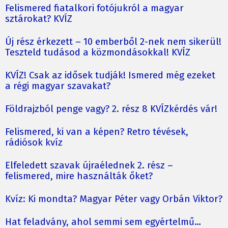
Felismered fiatalkori fotójukról a magyar
sztárokat? KVÍZ
Új rész érkezett – 10 emberből 2-nek nem sikerül!
Teszteld tudásod a közmondásokkal! KVÍZ
KVÍZ! Csak az idősek tudják! Ismered még ezeket
a régi magyar szavakat?
Földrajzból penge vagy? 2. rész 8 KVÍZkérdés vár!
Felismered, ki van a képen? Retro tévések,
rádiósok kvíz
Elfeledett szavak újraélednek 2. rész –
felismered, mire használták őket?
Kvíz: Ki mondta? Magyar Péter vagy Orbán Viktor?
Hat feladvány, ahol semmi sem egyértelmű…