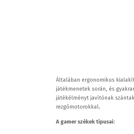
Általában ergonomikus kialakí
játékmenetek során, és gyakra
játékélményt javítónak szánta
rezgőmotorokkal.
A gamer székek típusai: