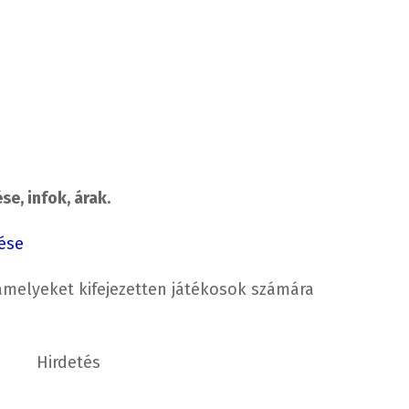
e, infok, árak.
ése
amelyeket kifejezetten játékosok számára
Hirdetés