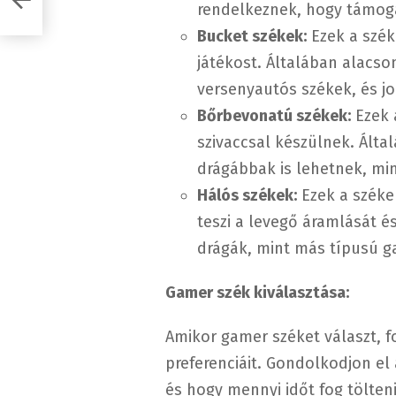
rendelkeznek, hogy támoga
Bucket székek:
Ezek a szék
játékost. Általában alacs
versenyautós székek, és j
Bőrbevonatú székek:
Ezek 
szivaccsal készülnek. Ált
drágábbak is lehetnek, mi
Hálós székek:
Ezek a széke
teszi a levegő áramlását é
drágák, mint más típusú g
Gamer szék kiválasztása:
Amikor gamer széket választ, f
preferenciáit. Gondolkodjon el 
és hogy mennyi időt fog tölten