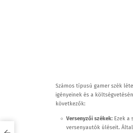
Számos típusú gamer szék létez
igényeinek és a költségvetésén
következők:
Versenyzői székek:
Ezek a 
versenyautók üléseit. Ált
infok