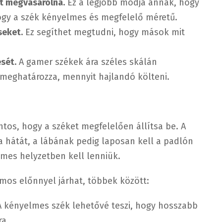
tt megvásárolná.
Ez a legjobb módja annak, hogy
gy a szék kényelmes és megfelelő méretű.
seket.
Ez segíthet megtudni, hogy mások mit
sét.
A gamer székek ára széles skálán
 meghatározza, mennyit hajlandó költeni.
tos, hogy a széket megfelelően állítsa be. A
 hátát, a lábának pedig laposan kell a padlón
lmes helyzetben kell lenniük.
mos előnnyel járhat, többek között:
 kényelmes szék lehetővé teszi, hogy hosszabb
ra.