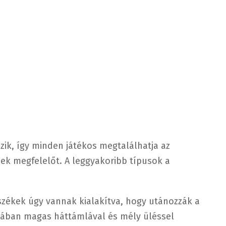
ik, így minden játékos megtalálhatja az
ek megfelelőt. A leggyakoribb típusok a
székek úgy vannak kialakítva, hogy utánozzák a
alában magas háttámlával és mély üléssel