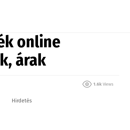
ék online
k, árak
1.6k
Views
Hirdetés