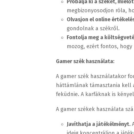
Próbálja ki a széket, mielő
megbizonyosodjon róla, ho
Olvasjon el online értékelé
gondolnak a székről.
Fontolja meg a költségveté
mozog, ezért fontos, hogy
Gamer szék használata:
A gamer szék használatakor fon
háttámlának támasztania kell a
feküdnie. A karfáknak is kénye
A gamer székek használata szá
Javíthatja a játékélményt.
A
ideig koncentráljon a játék