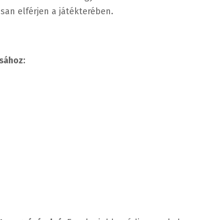
osan elférjen a játékterében.
sához: