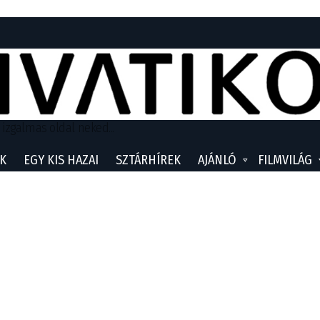
 izgalmas oldal neked...
K
EGY KIS HAZAI
SZTÁRHÍREK
AJÁNLÓ
FILMVILÁG