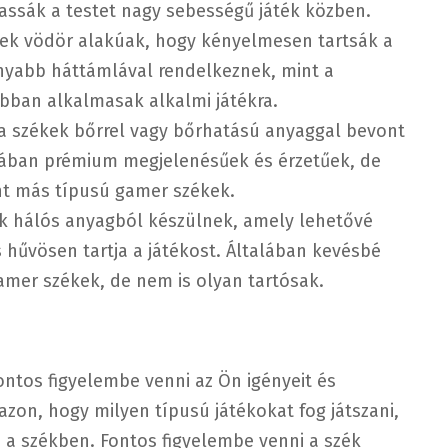
ssák a testet nagy sebességű játék közben.
ek vödör alakúak, hogy kényelmesen tartsák a
onyabb háttámlával rendelkeznek, mint a
obban alkalmasak alkalmi játékra.
a székek bőrrel vagy bőrhatású anyaggal bevont
alában prémium megjelenésűek és érzetűek, de
nt más típusú gamer székek.
k hálós anyagból készülnek, amely lehetővé
s hűvösen tartja a játékost. Általában kevésbé
amer székek, de nem is olyan tartósak.
ontos figyelembe venni az Ön igényeit és
azon, hogy milyen típusú játékokat fog játszani,
i a székben. Fontos figyelembe venni a szék