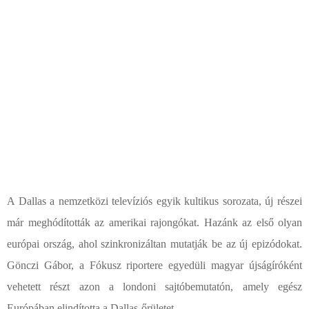
A Dallas a nemzetközi televíziós egyik kultikus sorozata, új részei
már meghódították az amerikai rajongókat. Hazánk az első olyan
európai ország, ahol szinkronizáltan mutatják be az új epizódokat.
Gönczi Gábor, a Fókusz riportere egyedüli magyar újságíróként
vehetett részt azon a londoni sajtóbemutatón, amely egész
Európában elindította a Dallas-őrületet.