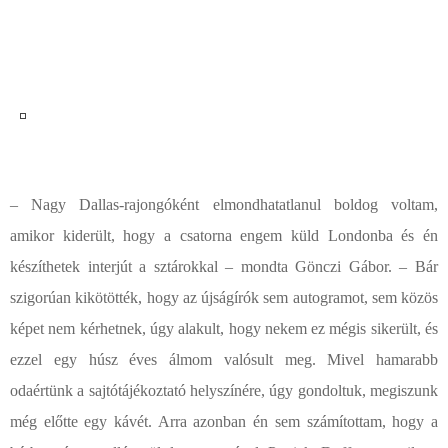
– Nagy Dallas-rajongóként elmondhatatlanul boldog voltam,
amikor kiderült, hogy a csatorna engem küld Londonba és én
készíthetek interjút a sztárokkal – mondta Gönczi Gábor. – Bár
szigorúan kikötötték, hogy az újságírók sem autogramot, sem közös
képet nem kérhetnek, úgy alakult, hogy nekem ez mégis sikerült, és
ezzel egy húsz éves álmom valósult meg. Mivel hamarabb
odaértünk a sajtótájékoztató helyszínére, úgy gondoltuk, megiszunk
még előtte egy kávét. Arra azonban én sem számítottam, hogy a