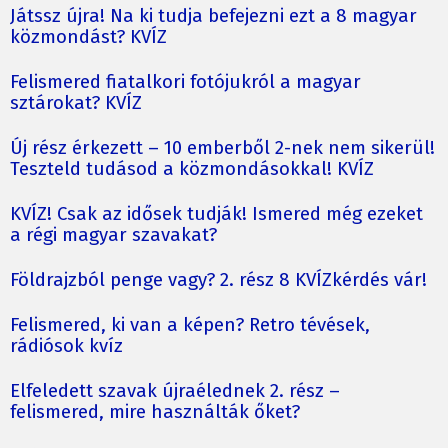
Játssz újra! Na ki tudja befejezni ezt a 8 magyar
közmondást? KVÍZ
Felismered fiatalkori fotójukról a magyar
sztárokat? KVÍZ
Új rész érkezett – 10 emberből 2-nek nem sikerül!
Teszteld tudásod a közmondásokkal! KVÍZ
KVÍZ! Csak az idősek tudják! Ismered még ezeket
a régi magyar szavakat?
Földrajzból penge vagy? 2. rész 8 KVÍZkérdés vár!
Felismered, ki van a képen? Retro tévések,
rádiósok kvíz
Elfeledett szavak újraélednek 2. rész –
felismered, mire használták őket?