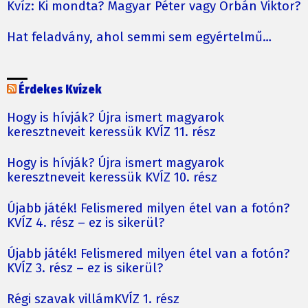
Kvíz: Ki mondta? Magyar Péter vagy Orbán Viktor?
Hat feladvány, ahol semmi sem egyértelmű…
Érdekes Kvízek
Hogy is hívják? Újra ismert magyarok
keresztneveit keressük KVÍZ 11. rész
Hogy is hívják? Újra ismert magyarok
keresztneveit keressük KVÍZ 10. rész
Újabb játék! Felismered milyen étel van a fotón?
KVÍZ 4. rész – ez is sikerül?
Újabb játék! Felismered milyen étel van a fotón?
KVÍZ 3. rész – ez is sikerül?
Régi szavak villámKVÍZ 1. rész