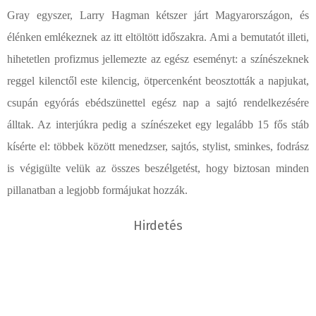
Gray egyszer, Larry Hagman kétszer járt Magyarországon, és
élénken emlékeznek az itt eltöltött időszakra. Ami a bemutatót illeti,
hihetetlen profizmus jellemezte az egész eseményt: a színészeknek
reggel kilenctől este kilencig, ötpercenként beosztották a napjukat,
csupán egyórás ebédszünettel egész nap a sajtó rendelkezésére
álltak. Az interjúkra pedig a színészeket egy legalább 15 fős stáb
kísérte el: többek között menedzser, sajtós, stylist, sminkes, fodrász
is végigülte velük az összes beszélgetést, hogy biztosan minden
pillanatban a legjobb formájukat hozzák.
Hirdetés