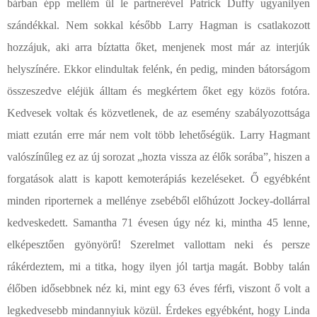
bárban épp mellém ül le partnerével Patrick Duffy ugyanilyen
szándékkal. Nem sokkal később Larry Hagman is csatlakozott
hozzájuk, aki arra bíztatta őket, menjenek most már az interjúk
helyszínére. Ekkor elindultak felénk, én pedig, minden bátorságom
összeszedve eléjük álltam és megkértem őket egy közös fotóra.
Kedvesek voltak és közvetlenek, de az esemény szabályozottsága
miatt ezután erre már nem volt több lehetőségük. Larry Hagmant
valószínűleg ez az új sorozat „hozta vissza az élők sorába”, hiszen a
forgatások alatt is kapott kemoterápiás kezeléseket. Ő egyébként
minden riporternek a mellénye zsebéből előhúzott Jockey-dollárral
kedveskedett. Samantha 71 évesen úgy néz ki, mintha 45 lenne,
elképesztően gyönyörű! Szerelmet vallottam neki és persze
rákérdeztem, mi a titka, hogy ilyen jól tartja magát. Bobby talán
élőben idősebbnek néz ki, mint egy 63 éves férfi, viszont ő volt a
legkedvesebb mindannyiuk közül. Érdekes egyébként, hogy Linda