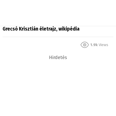
Grecsó Krisztián életrajz, wikipédia
1.9k
Views
Hirdetés