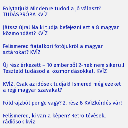
Folytatjuk! Mindenre tudod a jó választ?
TUDÁSPRÓBA KVÍZ
Játssz újra! Na ki tudja befejezni ezt a 8 magyar
közmondást? KVÍZ
Felismered fiatalkori fotójukról a magyar
sztárokat? KVÍZ
Új rész érkezett – 10 emberből 2-nek nem sikerül!
Teszteld tudásod a közmondásokkal! KVÍZ
KVÍZ! Csak az idősek tudják! Ismered még ezeket
a régi magyar szavakat?
Földrajzból penge vagy? 2. rész 8 KVÍZkérdés vár!
Felismered, ki van a képen? Retro tévések,
rádiósok kvíz