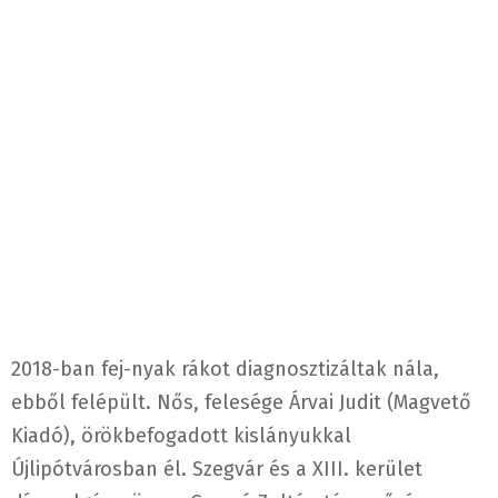
2018-ban fej-nyak rákot diagnosztizáltak nála,
ebből felépült. Nős, felesége Árvai Judit (Magvető
Kiadó), örökbefogadott kislányukkal
Újlipótvárosban él. Szegvár és a XIII. kerület