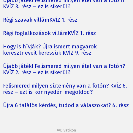
Újabb játék! Felismered milyen étel van a fotón?
KVÍZ 3. rész – ez is sikerül?
Régi szavak villámKVÍZ 1. rész
Régi foglalkozások villámKVÍZ 1. rész
Hogy is hívják? Újra ismert magyarok
keresztneveit keressük KVÍZ 9. rész
Újabb játék! Felismered milyen étel van a fotón?
KVÍZ 2. rész – ez is sikerül?
Felismered milyen sütemény van a fotón? KVÍZ 6.
rész – ezt is könnyedén megoldod?
Újra 6 találós kérdés, tudod a válaszokat? 4. rész
©Divatikon