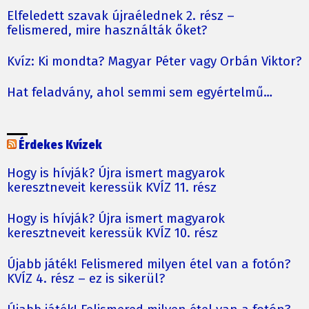
Elfeledett szavak újraélednek 2. rész –
felismered, mire használták őket?
Kvíz: Ki mondta? Magyar Péter vagy Orbán Viktor?
Hat feladvány, ahol semmi sem egyértelmű…
Érdekes Kvízek
Hogy is hívják? Újra ismert magyarok
keresztneveit keressük KVÍZ 11. rész
Hogy is hívják? Újra ismert magyarok
keresztneveit keressük KVÍZ 10. rész
Újabb játék! Felismered milyen étel van a fotón?
KVÍZ 4. rész – ez is sikerül?