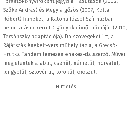
Forgatókönyvíróként jegyzi a Hasutasok (2006,
Szőke András) és Megy a gőzös (2007, Koltai
Róbert) filmeket, a Katona József Színházban
bemutatásra került Cigányok című drámáját (2010,
Tersánszky adaptációja). Dalszövegeket írt, a
Rájátszás énekelt-vers műhely tagja, a Grecsó-
Hrutka Tandem lemezén énekes-dalszerző. Művei
megjelentek arabul, csehül, németül, horvátul,
lengyelül, szlovénul, törökül, oroszul.
Hirdetés