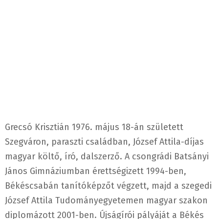
Grecsó Krisztián 1976. május 18-án született
Szegváron, paraszti családban, József Attila-díjas
magyar költő, író, dalszerző. A csongrádi Batsányi
János Gimnáziumban érettségizett 1994-ben,
Békéscsabán tanítóképzőt végzett, majd a szegedi
József Attila Tudományegyetemen magyar szakon
diplomázott 2001-ben. Újságírói pályáját a Békés