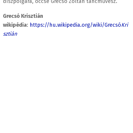
díszpolgára, öccse Grecsó Zoltán táncművész.
Grecsó Krisztián
wikipédia
:
https://hu.wikipedia.org/wiki/Grecsó
Kri
sztián