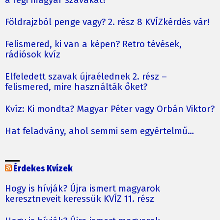
a régi magyar szavakat?
Földrajzból penge vagy? 2. rész 8 KVÍZkérdés vár!
Felismered, ki van a képen? Retro tévések,
rádiósok kvíz
Elfeledett szavak újraélednek 2. rész –
felismered, mire használták őket?
Kvíz: Ki mondta? Magyar Péter vagy Orbán Viktor?
Hat feladvány, ahol semmi sem egyértelmű…
Érdekes Kvízek
Hogy is hívják? Újra ismert magyarok
keresztneveit keressük KVÍZ 11. rész