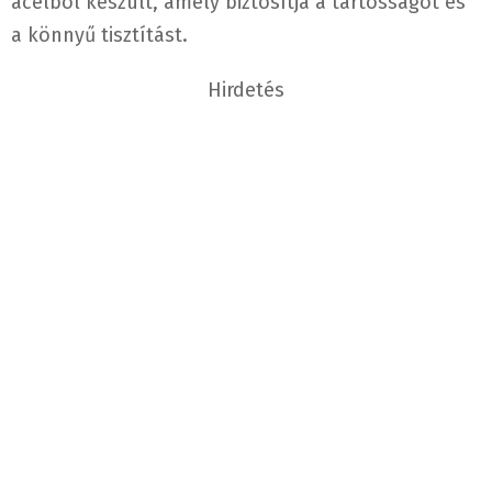
acélból készült, amely biztosítja a tartósságot és
a könnyű tisztítást.
Hirdetés