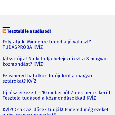
Teszteld le a tudásod!
Folytatjuk! Mindenre tudod a jó választ?
TUDÁSPRÓBA KVÍZ
Játssz újra! Na ki tudja befejezni ezt a 8 magyar
közmondást? KVÍZ
Felismered fiatalkori fotójukról a magyar
sztárokat? KVÍZ
Új rész érkezett – 10 emberből 2-nek nem sikerül!
Teszteld tudásod a közmondásokkal! KVÍZ
KVÍZ! Csak az idősek tudják! Ismered még ezeket