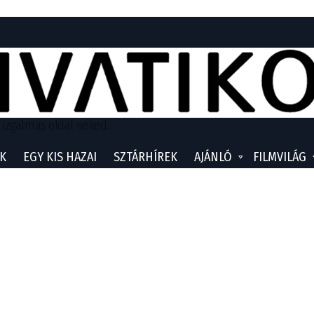
 izgalmas oldal neked...
K
EGY KIS HAZAI
SZTÁRHÍREK
AJÁNLÓ
FILMVILÁG