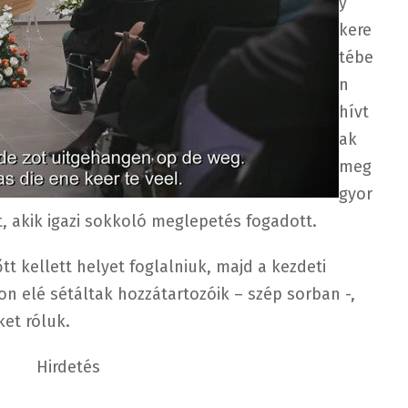
y
kere
tébe
n
hívt
ak
meg
gyor
, akik igazi sokkoló meglepetés fogadott.
tt kellett helyet foglalniuk, majd a kezdeti
 elé sétáltak hozzátartozóik – szép sorban -,
et róluk.
Hirdetés