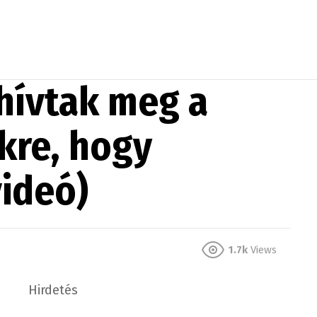
hívtak meg a
kre, hogy
videó)
1.7k
Views
Hirdetés