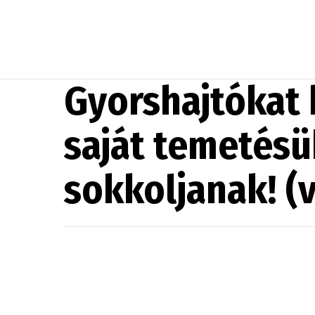
Gyorshajtókat 
saját temetésü
sokkoljanak! (