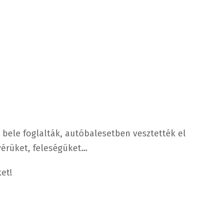
 bele foglalták, autóbalesetben vesztették el
tvérüket, feleségüket…
et!