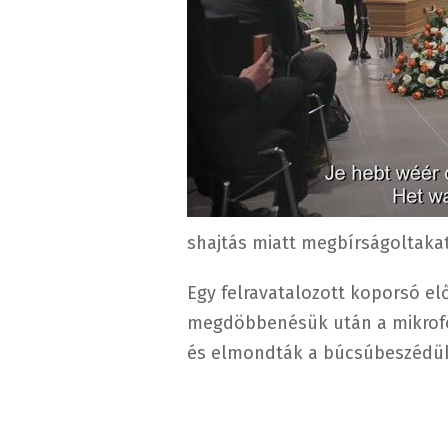
shajtás miatt megbírságoltakat
Egy felravatalozott koporsó elő
megdöbbenésük után a mikrofon
és elmondták a búcsúbeszédük