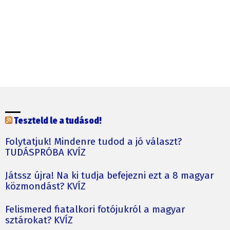
Teszteld le a tudásod!
Folytatjuk! Mindenre tudod a jó választ?
TUDÁSPRÓBA KVÍZ
Játssz újra! Na ki tudja befejezni ezt a 8 magyar
közmondást? KVÍZ
Felismered fiatalkori fotójukról a magyar
sztárokat? KVÍZ