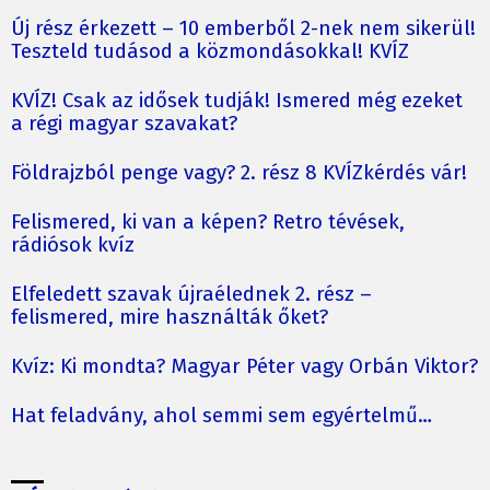
Új rész érkezett – 10 emberből 2-nek nem sikerül!
Teszteld tudásod a közmondásokkal! KVÍZ
KVÍZ! Csak az idősek tudják! Ismered még ezeket
a régi magyar szavakat?
Földrajzból penge vagy? 2. rész 8 KVÍZkérdés vár!
Felismered, ki van a képen? Retro tévések,
rádiósok kvíz
Elfeledett szavak újraélednek 2. rész –
felismered, mire használták őket?
Kvíz: Ki mondta? Magyar Péter vagy Orbán Viktor?
Hat feladvány, ahol semmi sem egyértelmű…