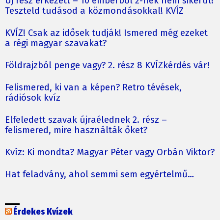
Új rész érkezett – 10 emberből 2-nek nem sikerül!
Teszteld tudásod a közmondásokkal! KVÍZ
KVÍZ! Csak az idősek tudják! Ismered még ezeket
a régi magyar szavakat?
Földrajzból penge vagy? 2. rész 8 KVÍZkérdés vár!
Felismered, ki van a képen? Retro tévések,
rádiósok kvíz
Elfeledett szavak újraélednek 2. rész –
felismered, mire használták őket?
Kvíz: Ki mondta? Magyar Péter vagy Orbán Viktor?
Hat feladvány, ahol semmi sem egyértelmű…
Érdekes Kvízek