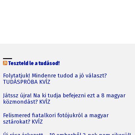
Teszteld le a tudásod!
Folytatjuk! Mindenre tudod a jó választ?
TUDÁSPRÓBA KVÍZ
Játssz újra! Na ki tudja befejezni ezt a 8 magyar
közmondást? KVÍZ
Felismered fiatalkori fotójukról a magyar
sztárokat? KVÍZ