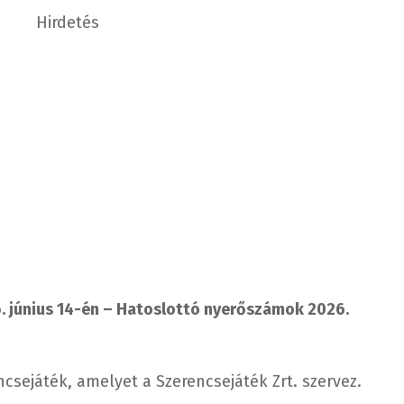
Hirdetés
 június 14-é
n – Hatoslottó nyerőszámok 2026.
sejáték, amelyet a Szerencsejáték Zrt. szervez.