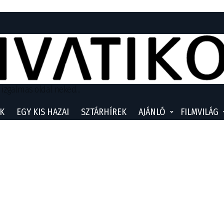
 izgalmas oldal neked...
K
EGY KIS HAZAI
SZTÁRHÍREK
AJÁNLÓ
FILMVILÁG