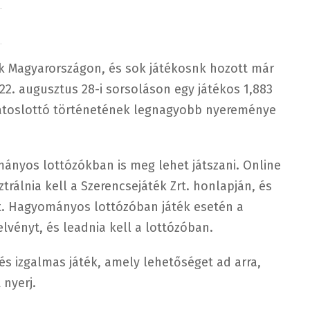
ék Magyarországon, és sok játékosnk hozott már
2. augusztus 28-i sorsoláson egy játékos 1,883
 Hatoslottó történetének legnagyobb nyereménye
ányos lottózókban is meg lehet játszani. Online
ztrálnia kell a Szerencsejáték Zrt. honlapján, és
yt. Hagyományos lottózóban játék esetén a
elvényt, és leadnia kell a lottózóban.
és izgalmas játék, amely lehetőséget ad arra,
nyerj.