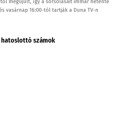
ől megújult, így a sorsolásait immár hetente
és vasárnap 16:00-tól tartják a Duna TV-n
hatoslottó számok