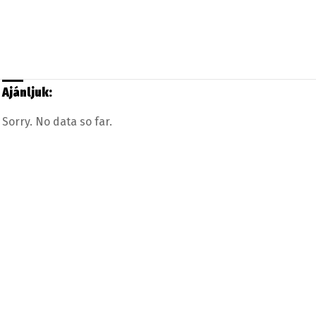
Ajánljuk:
Sorry. No data so far.