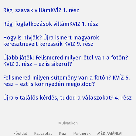
Régi szavak villámKVÍZ 1. rész
Régi foglalkozások villámKVÍZ 1. rész
Hogy is hívják? Újra ismert magyarok
keresztneveit keressük KVÍZ 9. rész
Újabb játék! Felismered milyen étel van a fotón?
KVÍZ 2. rész – ez is sikerül?
Felismered milyen sütemény van a fotón? KVÍZ 6.
rész – ezt is könnyedén megoldod?
Újra 6 találós kérdés, tudod a válaszokat? 4. rész
©Divatikon
Főoldal
Kapcsolat
Kvíz
Partnerek
MÉDIAAJÁNLAT