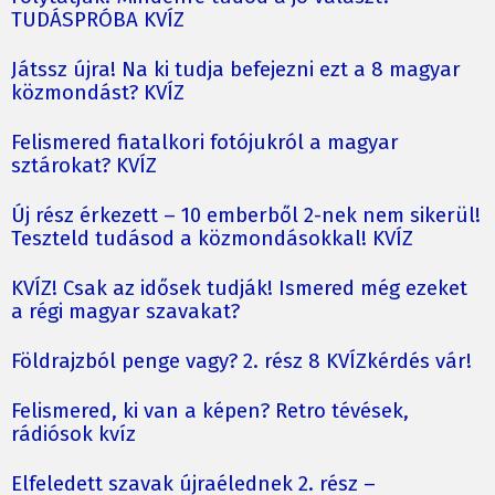
TUDÁSPRÓBA KVÍZ
Játssz újra! Na ki tudja befejezni ezt a 8 magyar
közmondást? KVÍZ
Felismered fiatalkori fotójukról a magyar
sztárokat? KVÍZ
Új rész érkezett – 10 emberből 2-nek nem sikerül!
Teszteld tudásod a közmondásokkal! KVÍZ
KVÍZ! Csak az idősek tudják! Ismered még ezeket
a régi magyar szavakat?
Földrajzból penge vagy? 2. rész 8 KVÍZkérdés vár!
Felismered, ki van a képen? Retro tévések,
rádiósok kvíz
Elfeledett szavak újraélednek 2. rész –