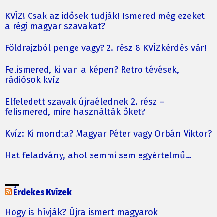
KVÍZ! Csak az idősek tudják! Ismered még ezeket
a régi magyar szavakat?
Földrajzból penge vagy? 2. rész 8 KVÍZkérdés vár!
Felismered, ki van a képen? Retro tévések,
rádiósok kvíz
Elfeledett szavak újraélednek 2. rész –
felismered, mire használták őket?
Kvíz: Ki mondta? Magyar Péter vagy Orbán Viktor?
Hat feladvány, ahol semmi sem egyértelmű…
Érdekes Kvízek
Hogy is hívják? Újra ismert magyarok