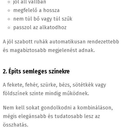
jól áll vállban
megfelelő a hossza
nem túl bő vagy túl szűk
passzol az alkatodhoz
A jól szabott ruhák automatikusan rendezettebb
és magabiztosabb megjelenést adnak.
2. Építs semleges színekre
A fekete, fehér, szürke, bézs, sötétkék vagy
földszínek szinte mindig működnek.
Nem kell sokat gondolkodni a kombináláson,
mégis elegánsabb és tudatosabb lesz az
összhatás.