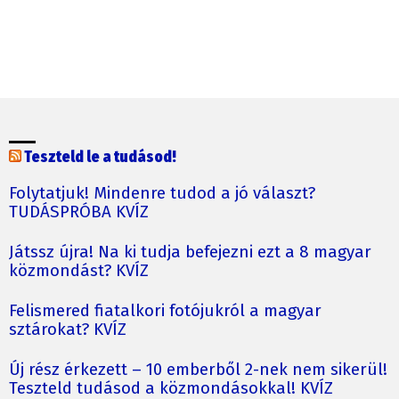
Teszteld le a tudásod!
Folytatjuk! Mindenre tudod a jó választ?
TUDÁSPRÓBA KVÍZ
Játssz újra! Na ki tudja befejezni ezt a 8 magyar
közmondást? KVÍZ
Felismered fiatalkori fotójukról a magyar
sztárokat? KVÍZ
Új rész érkezett – 10 emberből 2-nek nem sikerül!
Teszteld tudásod a közmondásokkal! KVÍZ