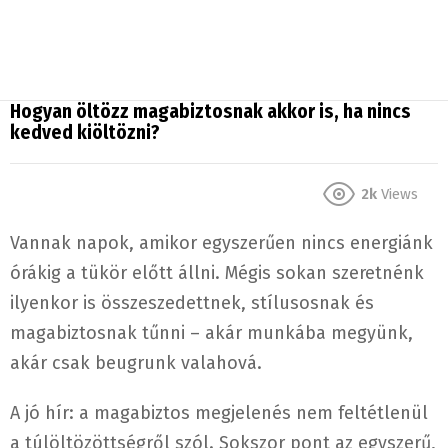
Hogyan öltözz magabiztosnak akkor is, ha nincs
kedved kiöltözni?
2k
Views
Vannak napok, amikor egyszerűen nincs energiánk
órákig a tükör előtt állni. Mégis sokan szeretnénk
ilyenkor is összeszedettnek, stílusosnak és
magabiztosnak tűnni – akár munkába megyünk,
akár csak beugrunk valahová.
A jó hír: a magabiztos megjelenés nem feltétlenül
a túlöltözöttségről szól. Sokszor pont az egyszerű,