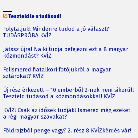
Teszteld le a tudásod!
Folytatjuk! Mindenre tudod a jó választ?
TUDÁSPRÓBA KVÍZ
Játssz újra! Na ki tudja befejezni ezt a 8 magyar
közmondást? KVÍZ
Felismered fiatalkori fotójukról a magyar
sztárokat? KVÍZ
Új rész érkezett – 10 emberből 2-nek nem sikerül!
Teszteld tudásod a közmondásokkal! KVÍZ
KVÍZ! Csak az idősek tudják! Ismered még ezeket
a régi magyar szavakat?
Földrajzból penge vagy? 2. rész 8 KVÍZkérdés vár!