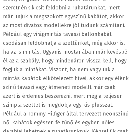
szeretnénk kicsit feldobni a ruhatárunkat, mert
már unjuk a megszokott egyszínű kabátot, akkor
az most divatos modellekre jól tudunk számítani.
Például egy virágmintás tavaszi ballonkabát
csodásan feldobhatja a szettünket, még akkor is,
ha az is mintás. Ugyanis mostanában már kevésbé
él az a szabály, hogy mindenáron vissza kell, hogy
fogjuk a mintákat. Viszont, ha nem vagyunk a
mintás kabátok elkötelezett hívei, akkor egy élénk
színű tavaszi vagy átmeneti modellt már csak
azért is érdemes beszerezni, mert még a teljesen
szimpla szettet is megdobja egy kis plusszal.
Például a Tommy Hilfiger által tervezett neonszínű
női kabátok egészen feltűnő és egyben nőies
darabjai lehetnek a ruhatárunknak. Képzeljük csak