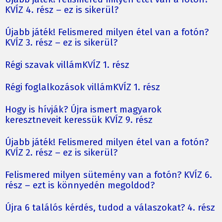
KVÍZ 4. rész – ez is sikerül?
Újabb játék! Felismered milyen étel van a fotón?
KVÍZ 3. rész – ez is sikerül?
Régi szavak villámKVÍZ 1. rész
Régi foglalkozások villámKVÍZ 1. rész
Hogy is hívják? Újra ismert magyarok
keresztneveit keressük KVÍZ 9. rész
Újabb játék! Felismered milyen étel van a fotón?
KVÍZ 2. rész – ez is sikerül?
Felismered milyen sütemény van a fotón? KVÍZ 6.
rész – ezt is könnyedén megoldod?
Újra 6 találós kérdés, tudod a válaszokat? 4. rész