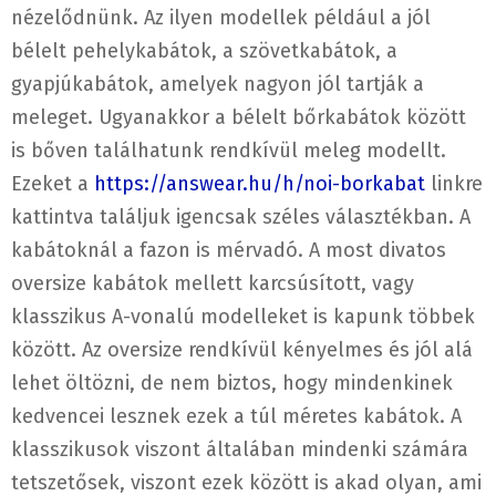
nézelődnünk. Az ilyen modellek például a jól
bélelt pehelykabátok, a szövetkabátok, a
gyapjúkabátok, amelyek nagyon jól tartják a
meleget. Ugyanakkor a bélelt bőrkabátok között
is bőven találhatunk rendkívül meleg modellt.
Ezeket a
https://answear.hu/h/noi-borkabat
linkre
kattintva találjuk igencsak széles választékban. A
kabátoknál a fazon is mérvadó. A most divatos
oversize kabátok mellett karcsúsított, vagy
klasszikus A-vonalú modelleket is kapunk többek
között. Az oversize rendkívül kényelmes és jól alá
lehet öltözni, de nem biztos, hogy mindenkinek
kedvencei lesznek ezek a túl méretes kabátok. A
klasszikusok viszont általában mindenki számára
tetszetősek, viszont ezek között is akad olyan, ami