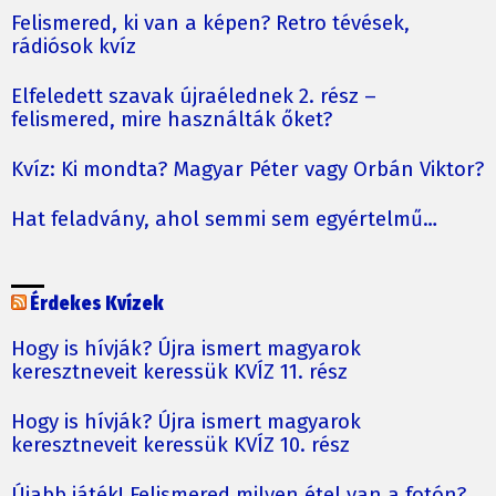
Felismered, ki van a képen? Retro tévések,
rádiósok kvíz
Elfeledett szavak újraélednek 2. rész –
felismered, mire használták őket?
Kvíz: Ki mondta? Magyar Péter vagy Orbán Viktor?
Hat feladvány, ahol semmi sem egyértelmű…
Érdekes Kvízek
Hogy is hívják? Újra ismert magyarok
keresztneveit keressük KVÍZ 11. rész
Hogy is hívják? Újra ismert magyarok
keresztneveit keressük KVÍZ 10. rész
Újabb játék! Felismered milyen étel van a fotón?