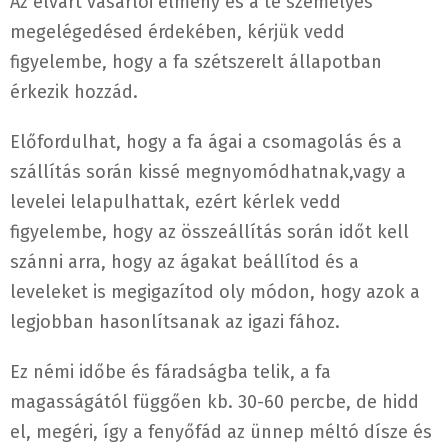
Az elvárt vásárlói élmény és a te személyes
megelégedésed érdekében, kérjük vedd
figyelembe, hogy a fa szétszerelt állapotban
érkezik hozzád.
Előfordulhat, hogy a fa ágai a csomagolás és a
szállítás során kissé megnyomódhatnak,vagy a
levelei lelapulhattak, ezért kérlek vedd
figyelembe, hogy az összeállítás során időt kell
szánni arra, hogy az ágakat beállítod és a
leveleket is megigazítod oly módon, hogy azok a
legjobban hasonlítsanak az igazi fához.
Ez némi időbe és fáradságba telik, a fa
magasságától függően kb. 30-60 percbe, de hidd
el, megéri, így a fenyőfád az ünnep méltó dísze és