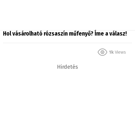
Hol vásárolható rózsaszín műfenyő? Íme a válasz!
1k
Views
Hirdetés