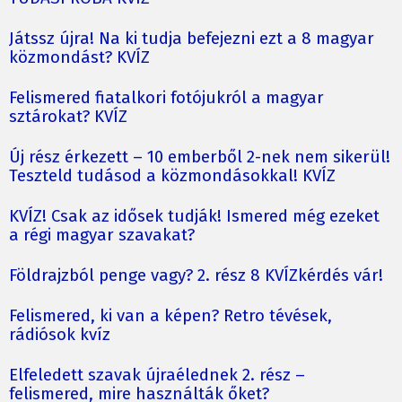
Játssz újra! Na ki tudja befejezni ezt a 8 magyar
közmondást? KVÍZ
Felismered fiatalkori fotójukról a magyar
sztárokat? KVÍZ
Új rész érkezett – 10 emberből 2-nek nem sikerül!
Teszteld tudásod a közmondásokkal! KVÍZ
KVÍZ! Csak az idősek tudják! Ismered még ezeket
a régi magyar szavakat?
Földrajzból penge vagy? 2. rész 8 KVÍZkérdés vár!
Felismered, ki van a képen? Retro tévések,
rádiósok kvíz
Elfeledett szavak újraélednek 2. rész –
felismered, mire használták őket?