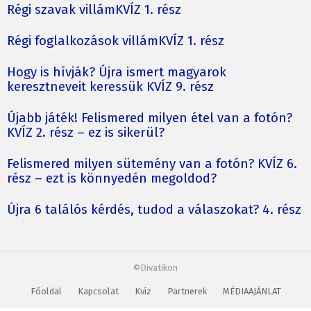
Régi szavak villámKVÍZ 1. rész
Régi foglalkozások villámKVÍZ 1. rész
Hogy is hívják? Újra ismert magyarok
keresztneveit keressük KVÍZ 9. rész
Újabb játék! Felismered milyen étel van a fotón?
KVÍZ 2. rész – ez is sikerül?
Felismered milyen sütemény van a fotón? KVÍZ 6.
rész – ezt is könnyedén megoldod?
Újra 6 találós kérdés, tudod a válaszokat? 4. rész
©Divatikon
Főoldal
Kapcsolat
Kvíz
Partnerek
MÉDIAAJÁNLAT