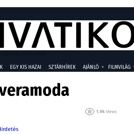
 izgalmas oldal neked...
K
EGY KIS HAZAI
SZTÁRHÍREK
AJÁNLÓ
FILMVILÁG
_veramoda
1.9k
Views
Hirdetés