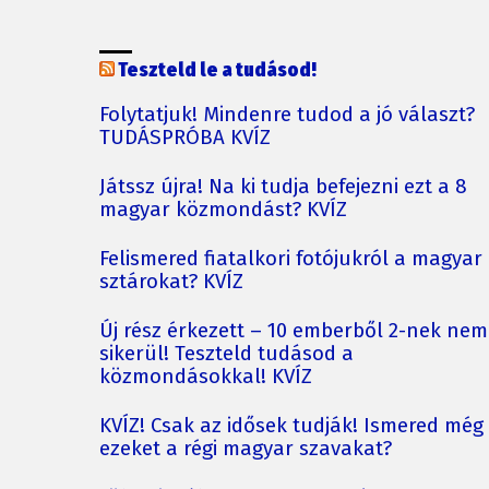
Teszteld le a tudásod!
Folytatjuk! Mindenre tudod a jó választ?
TUDÁSPRÓBA KVÍZ
Játssz újra! Na ki tudja befejezni ezt a 8
magyar közmondást? KVÍZ
Felismered fiatalkori fotójukról a magyar
sztárokat? KVÍZ
Új rész érkezett – 10 emberből 2-nek nem
sikerül! Teszteld tudásod a
közmondásokkal! KVÍZ
KVÍZ! Csak az idősek tudják! Ismered még
ezeket a régi magyar szavakat?