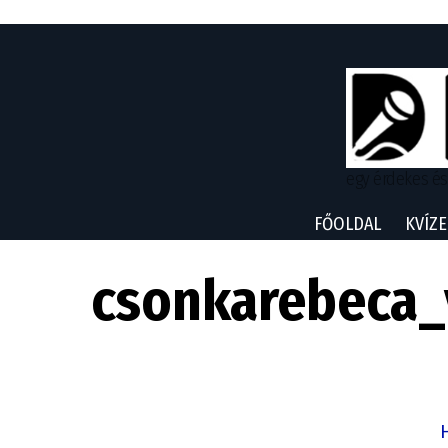
egy érdekes és
FŐOLDAL
KVÍZE
csonkarebeca