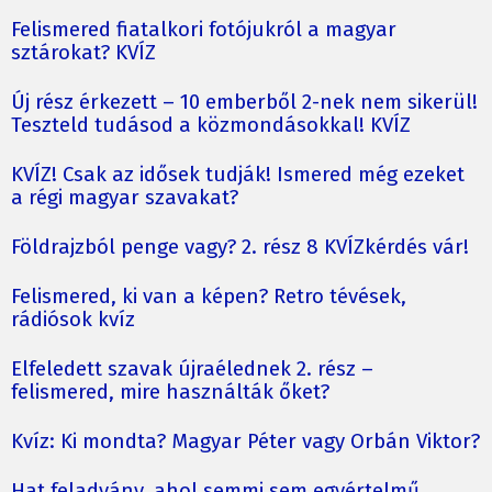
Felismered fiatalkori fotójukról a magyar
sztárokat? KVÍZ
Új rész érkezett – 10 emberből 2-nek nem sikerül!
Teszteld tudásod a közmondásokkal! KVÍZ
KVÍZ! Csak az idősek tudják! Ismered még ezeket
a régi magyar szavakat?
Földrajzból penge vagy? 2. rész 8 KVÍZkérdés vár!
Felismered, ki van a képen? Retro tévések,
rádiósok kvíz
Elfeledett szavak újraélednek 2. rész –
felismered, mire használták őket?
Kvíz: Ki mondta? Magyar Péter vagy Orbán Viktor?
Hat feladvány, ahol semmi sem egyértelmű…