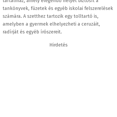
tartalmaz, amely elegendő helyet biztosít a
tankönyvek, füzetek és egyéb iskolai felszerelések
számára. A szetthez tartozik egy tolltartó is,
amelyben a gyermek elhelyezheti a ceruzáit,
radírját és egyéb írószereit.
Hirdetés