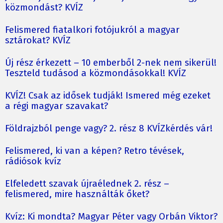
közmondást? KVÍZ
Felismered fiatalkori fotójukról a magyar
sztárokat? KVÍZ
Új rész érkezett – 10 emberből 2-nek nem sikerül!
Teszteld tudásod a közmondásokkal! KVÍZ
KVÍZ! Csak az idősek tudják! Ismered még ezeket
a régi magyar szavakat?
Földrajzból penge vagy? 2. rész 8 KVÍZkérdés vár!
Felismered, ki van a képen? Retro tévések,
rádiósok kvíz
Elfeledett szavak újraélednek 2. rész –
felismered, mire használták őket?
Kvíz: Ki mondta? Magyar Péter vagy Orbán Viktor?