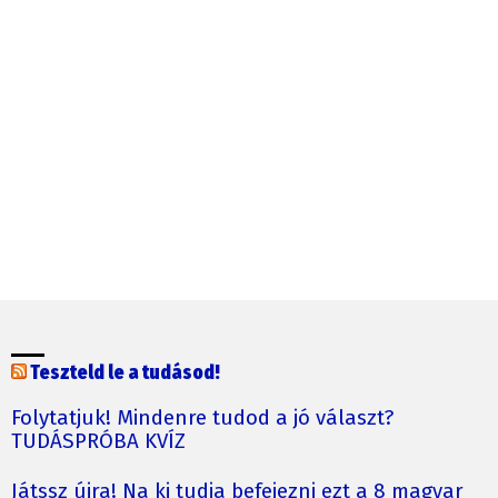
Teszteld le a tudásod!
Folytatjuk! Mindenre tudod a jó választ?
TUDÁSPRÓBA KVÍZ
Játssz újra! Na ki tudja befejezni ezt a 8 magyar