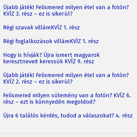
Újabb játék! Felismered milyen étel van a fotón?
KVÍZ 3. rész – ez is sikerül?
Régi szavak villámKVÍZ 1. rész
Régi foglalkozások villámKVÍZ 1. rész
Hogy is hívják? Újra ismert magyarok
keresztneveit keressük KVÍZ 9. rész
Újabb játék! Felismered milyen étel van a fotón?
KVÍZ 2. rész – ez is sikerül?
Felismered milyen sütemény van a fotón? KVÍZ 6.
rész – ezt is könnyedén megoldod?
Újra 6 találós kérdés, tudod a válaszokat? 4. rész