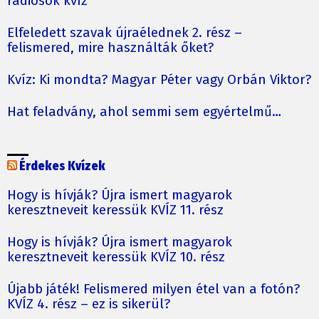
rádiósok kvíz
Elfeledett szavak újraélednek 2. rész –
felismered, mire használták őket?
Kvíz: Ki mondta? Magyar Péter vagy Orbán Viktor?
Hat feladvány, ahol semmi sem egyértelmű…
Érdekes Kvízek
Hogy is hívják? Újra ismert magyarok
keresztneveit keressük KVÍZ 11. rész
Hogy is hívják? Újra ismert magyarok
keresztneveit keressük KVÍZ 10. rész
Újabb játék! Felismered milyen étel van a fotón?
KVÍZ 4. rész – ez is sikerül?