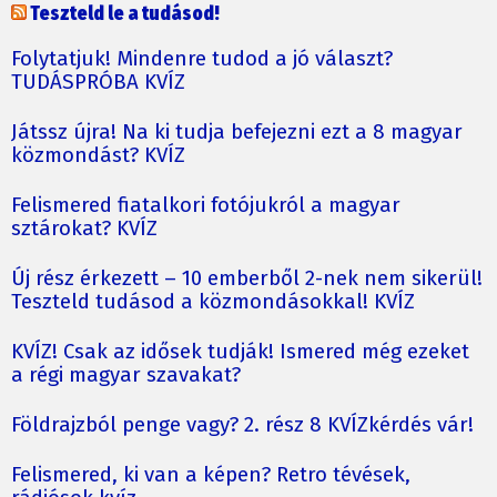
Teszteld le a tudásod!
Folytatjuk! Mindenre tudod a jó választ?
TUDÁSPRÓBA KVÍZ
Játssz újra! Na ki tudja befejezni ezt a 8 magyar
közmondást? KVÍZ
Felismered fiatalkori fotójukról a magyar
sztárokat? KVÍZ
Új rész érkezett – 10 emberből 2-nek nem sikerül!
Teszteld tudásod a közmondásokkal! KVÍZ
KVÍZ! Csak az idősek tudják! Ismered még ezeket
a régi magyar szavakat?
Földrajzból penge vagy? 2. rész 8 KVÍZkérdés vár!
Felismered, ki van a képen? Retro tévések,