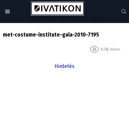
S
Menu
egy érdekes és izgalmas oldal neked...
met-costume-institute-gala-2010-7195
1.7k
Views
Hirdetés