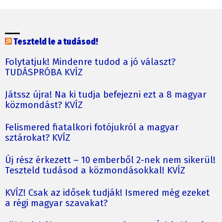
Teszteld le a tudásod!
Folytatjuk! Mindenre tudod a jó választ?
TUDÁSPRÓBA KVÍZ
Játssz újra! Na ki tudja befejezni ezt a 8 magyar
közmondást? KVÍZ
Felismered fiatalkori fotójukról a magyar
sztárokat? KVÍZ
Új rész érkezett – 10 emberből 2-nek nem sikerül!
Teszteld tudásod a közmondásokkal! KVÍZ
KVÍZ! Csak az idősek tudják! Ismered még ezeket
a régi magyar szavakat?