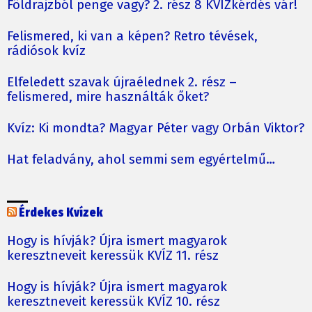
Földrajzból penge vagy? 2. rész 8 KVÍZkérdés vár!
Felismered, ki van a képen? Retro tévések,
rádiósok kvíz
Elfeledett szavak újraélednek 2. rész –
felismered, mire használták őket?
Kvíz: Ki mondta? Magyar Péter vagy Orbán Viktor?
Hat feladvány, ahol semmi sem egyértelmű…
Érdekes Kvízek
Hogy is hívják? Újra ismert magyarok
keresztneveit keressük KVÍZ 11. rész
Hogy is hívják? Újra ismert magyarok
keresztneveit keressük KVÍZ 10. rész