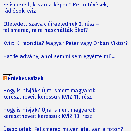
Felismered, ki van a képen? Retro tévések,
rádiósok kvíz
Elfeledett szavak újraélednek 2. rész –
felismered, mire használták őket?
Kvíz: Ki mondta? Magyar Péter vagy Orbán Viktor?
Hat feladvány, ahol semmi sem egyértelmű…
Érdekes Kvízek
Hogy is hívják? Újra ismert magyarok
keresztneveit keressük KVÍZ 11. rész
Hogy is hívják? Újra ismert magyarok
keresztneveit keressük KVÍZ 10. rész
Újabb játék! Felismered milyen étel van a fotón?