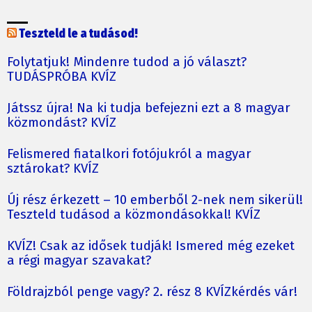
Teszteld le a tudásod!
Folytatjuk! Mindenre tudod a jó választ?
TUDÁSPRÓBA KVÍZ
Játssz újra! Na ki tudja befejezni ezt a 8 magyar
közmondást? KVÍZ
Felismered fiatalkori fotójukról a magyar
sztárokat? KVÍZ
Új rész érkezett – 10 emberből 2-nek nem sikerül!
Teszteld tudásod a közmondásokkal! KVÍZ
KVÍZ! Csak az idősek tudják! Ismered még ezeket
a régi magyar szavakat?
Földrajzból penge vagy? 2. rész 8 KVÍZkérdés vár!