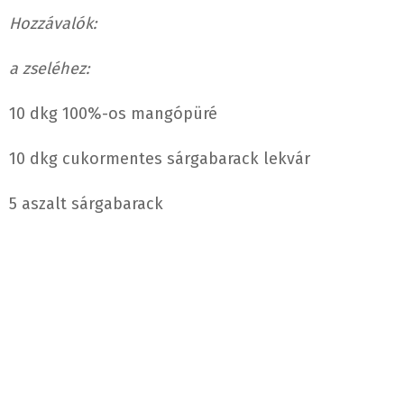
Hozzávalók:
a zseléhez:
10 dkg 100%-os mangópüré
10 dkg cukormentes sárgabarack lekvár
5 aszalt sárgabarack