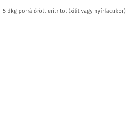
5 dkg porrá őrölt eritritol (xilit vagy nyírfacukor)