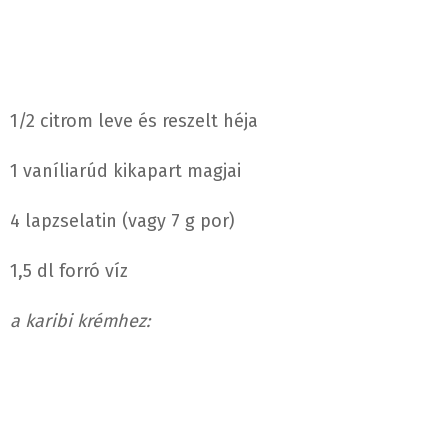
1/2 citrom leve és reszelt héja
1 vaníliarúd kikapart magjai
4 lapzselatin (vagy 7 g por)
1,5 dl forró víz
a karibi krémhez: