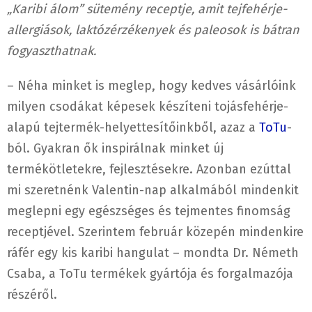
„Karibi álom” sütemény receptje, amit tejfehérje-
allergiások, laktózérzékenyek és paleosok is bátran
fogyaszthatnak.
– Néha minket is meglep, hogy kedves vásárlóink
milyen csodákat képesek készíteni tojásfehérje-
alapú tejtermék-helyettesítőinkből, azaz a
ToTu
-
ból. Gyakran ők inspirálnak minket új
termékötletekre, fejlesztésekre. Azonban ezúttal
mi szeretnénk Valentin-nap alkalmából mindenkit
meglepni egy egészséges és tejmentes finomság
receptjével. Szerintem február közepén mindenkire
ráfér egy kis karibi hangulat – mondta Dr. Németh
Csaba, a ToTu termékek gyártója és forgalmazója
részéről.