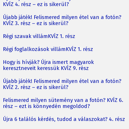
KVÍZ 4. rész – ez is sikerül?
Újabb játék! Felismered milyen étel van a fotón?
KVÍZ 3. rész – ez is sikerül?
Régi szavak villámKVÍZ 1. rész
Régi foglalkozások villámKVÍZ 1. rész
Hogy is hívják? Újra ismert magyarok
keresztneveit keressük KVÍZ 9. rész
Újabb játék! Felismered milyen étel van a fotón?
KVÍZ 2. rész – ez is sikerül?
Felismered milyen sütemény van a fotón? KVÍZ 6.
rész – ezt is könnyedén megoldod?
Újra 6 találós kérdés, tudod a válaszokat? 4. rész