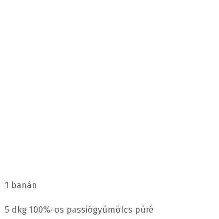
1 banán
5 dkg 100%-os passiógyümölcs püré