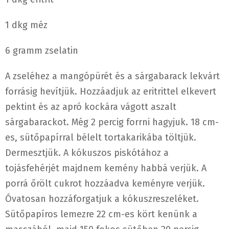
1 dkg méz
6 gramm zselatin
A zseléhez a mangópürét és a sárgabarack lekvárt
forrásig hevítjük. Hozzáadjuk az eritrittel elkevert
pektint és az apró kockára vágott aszalt
sárgabarackot. Még 2 percig forrni hagyjuk. 18 cm-
es, sütőpapírral bélelt tortakarikába töltjük.
Dermesztjük. A kókuszos piskótához a
tojásfehérjét majdnem kemény habbá verjük. A
porrá őrölt cukrot hozzáadva keményre verjük.
Óvatosan hozzáforgatjuk a kókuszreszeléket.
Sütőpapíros lemezre 22 cm-es kört kenünk a