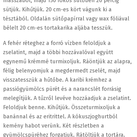
masszából, majd 150 fokos sütőben 20 percig
sütjük. Kihűtjük. 20 cm-es kört vágunk ki a
tésztából. Oldalán sütőpapírral vagy wax fóliával
bélelt 20 cm-es tortakarika aljába tesszük.
A fehér réteghez a forró vízben feloldjuk a
zselatint, majd a többi hozzávalóval együtt
egynemű krémmé turmixoljuk. Ráöntjük az alapra,
félig belenyomjuk a megdermedt zselét, majd
visszatesszük a hűtőbe. A karibi krémhez a
passiógyümölcs pürét és a narancslét forrásig
melegítjük. A tűzről levéve hozzáadjuk a zselatint.
Feloldjuk benne. Kihűtjük. Összeturmixoljuk a
banánnal és az eritrittel. A kókuszjoghurtból
kemény habot verünk. Két részletben a
gyümölcspüréhez forgatjuk. Rátöltjük a tortára.