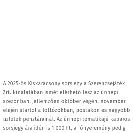
A 2025-ös Kiskarácsony sorsjegy a Szerencsejáték
Zrt. kínálatában ismét elérhető lesz az ünnepi
szezonban, jellemzően október végén, november
elején startol a lottózókban, postákon és nagyobb
üzletek pénztárainál. Az ünnepi tematikájú kaparós
sorsjegy ára idén is 1 000 Ft, a főnyeremény pedig