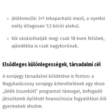
Játékmezők: 3+1 lekaparható mező, a nyerési
esély átlagosan 1:3 körül alakul.​
Kik vásárolhatják meg: csak 18 éven felüliek,
ajándékba is csak nagykorúnak.​
Elsődleges különlegességek, társadalmi cél
A sorsjegy társadalmi küldetése is fontos: a
Nagykarácsony sorsjegy árbevételének egy része
„Játék összeköt!” programot támogat, befogadó
játszóterek építését finanszírozza fogyatékkal élő
gyermekek részére.​