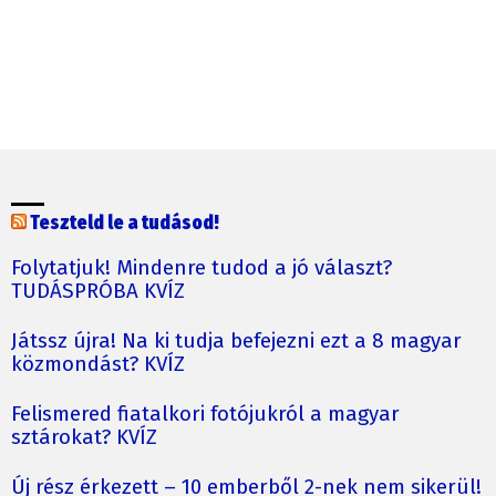
Teszteld le a tudásod!
Folytatjuk! Mindenre tudod a jó választ?
TUDÁSPRÓBA KVÍZ
Játssz újra! Na ki tudja befejezni ezt a 8 magyar
közmondást? KVÍZ
Felismered fiatalkori fotójukról a magyar
sztárokat? KVÍZ
Új rész érkezett – 10 emberből 2-nek nem sikerül!