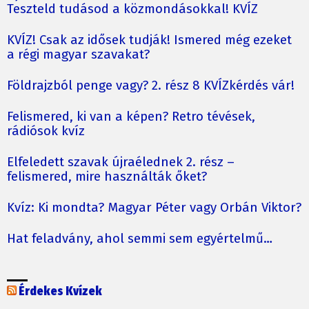
Teszteld tudásod a közmondásokkal! KVÍZ
KVÍZ! Csak az idősek tudják! Ismered még ezeket
a régi magyar szavakat?
Földrajzból penge vagy? 2. rész 8 KVÍZkérdés vár!
Felismered, ki van a képen? Retro tévések,
rádiósok kvíz
Elfeledett szavak újraélednek 2. rész –
felismered, mire használták őket?
Kvíz: Ki mondta? Magyar Péter vagy Orbán Viktor?
Hat feladvány, ahol semmi sem egyértelmű…
Érdekes Kvízek