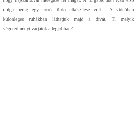
hogy hajszárítóval melegítse fel magát. A forgatás után Kati első
dolga pedig egy forró fürdő elkészítése volt. A videóban
különleges ruhákban láthatjuk majd a dívát. Ti melyik
végeredményt várjátok a legjobban?