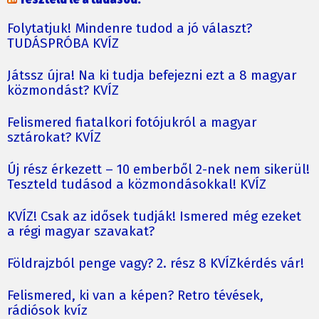
Folytatjuk! Mindenre tudod a jó választ?
TUDÁSPRÓBA KVÍZ
Játssz újra! Na ki tudja befejezni ezt a 8 magyar
közmondást? KVÍZ
Felismered fiatalkori fotójukról a magyar
sztárokat? KVÍZ
Új rész érkezett – 10 emberből 2-nek nem sikerül!
Teszteld tudásod a közmondásokkal! KVÍZ
KVÍZ! Csak az idősek tudják! Ismered még ezeket
a régi magyar szavakat?
Földrajzból penge vagy? 2. rész 8 KVÍZkérdés vár!
Felismered, ki van a képen? Retro tévések,
rádiósok kvíz