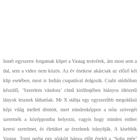
Ismét egyszerre forgatnak klipet a Vastag testvérek, ám most sem a
dal, sem a video nem közös. Az év énekese akárcsak az előző két
klip esetében, most is Indián csapatával dolgozik. Csabi stúdióban
készülő, ’Szerelem vándora’ című kisfilmjében hiányos öltözetű
lányok lesznek láthatóak. Mr X stábja egy egyszerűbb megoldású
képi világ mellett döntött, mert mindenképpen a nóta szövegét
szeretnék a középpontba helyezni, vagyis hogy minden ember
keresi szerelmet, és életüket az érzelmek irányítják. A kisebbik
Vastag, Tomi pedig egy sóskúti bánya előtt énekli a ’Soha még’