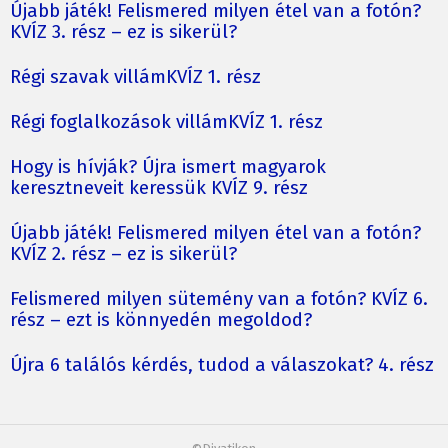
Újabb játék! Felismered milyen étel van a fotón?
KVÍZ 3. rész – ez is sikerül?
Régi szavak villámKVÍZ 1. rész
Régi foglalkozások villámKVÍZ 1. rész
Hogy is hívják? Újra ismert magyarok
keresztneveit keressük KVÍZ 9. rész
Újabb játék! Felismered milyen étel van a fotón?
KVÍZ 2. rész – ez is sikerül?
Felismered milyen sütemény van a fotón? KVÍZ 6.
rész – ezt is könnyedén megoldod?
Újra 6 találós kérdés, tudod a válaszokat? 4. rész