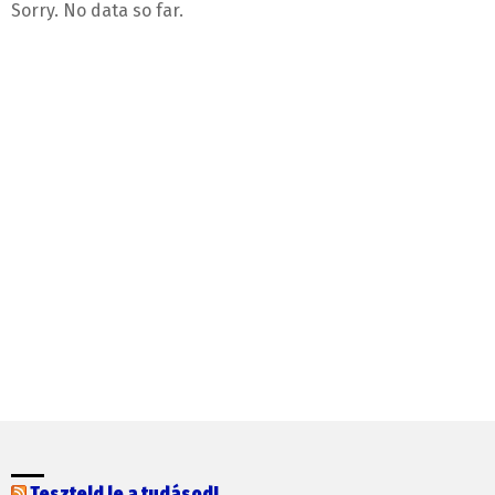
Sorry. No data so far.
Teszteld le a tudásod!