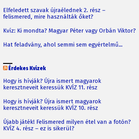
Elfeledett szavak újraélednek 2. rész –
felismered, mire használták őket?
Kvíz: Ki mondta? Magyar Péter vagy Orbán Viktor?
Hat feladvány, ahol semmi sem egyértelmű…
Érdekes Kvízek
Hogy is hívják? Újra ismert magyarok
keresztneveit keressük KVÍZ 11. rész
Hogy is hívják? Újra ismert magyarok
keresztneveit keressük KVÍZ 10. rész
Újabb játék! Felismered milyen étel van a fotón?
KVÍZ 4. rész – ez is sikerül?