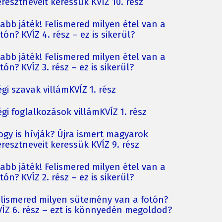
resztneveit keressük KVÍZ 10. rész
jabb játék! Felismered milyen étel van a
tón? KVÍZ 4. rész – ez is sikerül?
jabb játék! Felismered milyen étel van a
tón? KVÍZ 3. rész – ez is sikerül?
gi szavak villámKVÍZ 1. rész
gi foglalkozások villámKVÍZ 1. rész
ogy is hívják? Újra ismert magyarok
resztneveit keressük KVÍZ 9. rész
jabb játék! Felismered milyen étel van a
tón? KVÍZ 2. rész – ez is sikerül?
elismered milyen sütemény van a fotón?
VÍZ 6. rész – ezt is könnyedén megoldod?