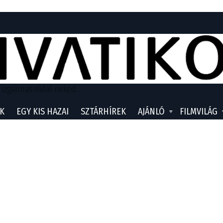
 izgalmas oldal neked...
K
EGY KIS HAZAI
SZTÁRHÍREK
AJÁNLÓ
FILMVILÁG