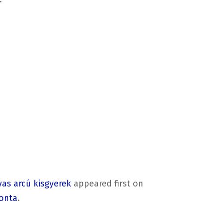
as arcú kisgyerek
appeared first on
onta
.