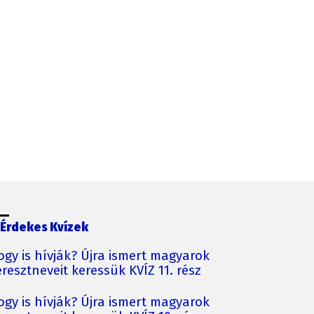
Érdekes Kvízek
ogy is hívják? Újra ismert magyarok
resztneveit keressük KVÍZ 11. rész
ogy is hívják? Újra ismert magyarok