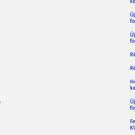
ke
Ú
fo
Ú
fo
Ré
Ré
H
ke
,
Ú
fo
F
K