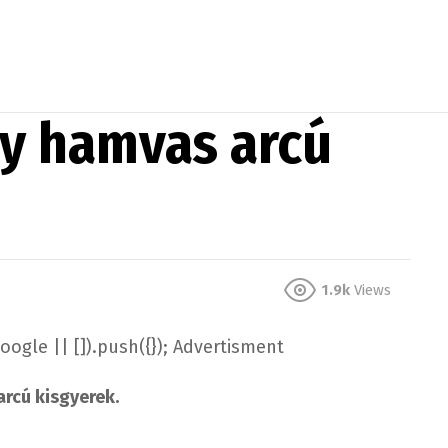
gy hamvas arcú
1.9k
Views
gle || []).push({}); Advertisment
arcú kisgyerek.