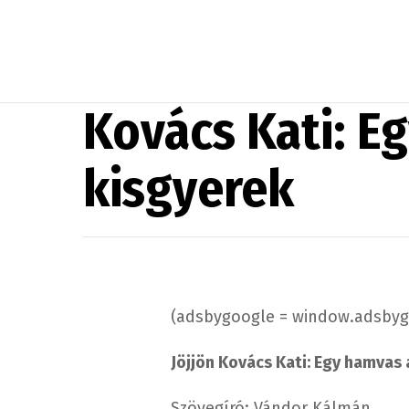
Kovács Kati: E
kisgyerek
(adsbygoogle = window.adsbygoo
Jöjjön Kovács Kati: Egy hamvas 
Szövegíró: Vándor Kálmán