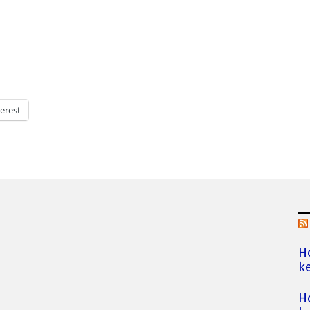
erest
H
ke
H