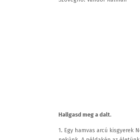
Hallgasd meg a dalt.
1. Egy hamvas arcú kisgyerek N
nekünk, A példakép az életünk