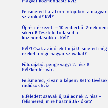
magyar közmondást? KVÍZ
Felismered fiatalkori fotójukról a magyar
sztárokat? KVÍZ
Új rész érkezett – 10 emberből 2-nek nem
sikerül! Teszteld tudásod a
közmondásokkal! KVÍZ
KVÍZ! Csak az idősek tudják! Ismered még
ezeket a régi magyar szavakat?
Földrajzból penge vagy? 2. rész 8
KVÍZkérdés vár!
Felismered, ki van a képen? Retro tévések
rádiósok kvíz
Elfeledett szavak újraélednek 2. rész –
felismered, mire használták őket?