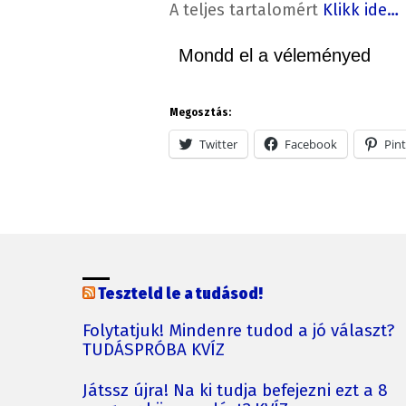
A teljes tartalomért
Klikk ide…
Mondd el a véleményed
Megosztás:
Twitter
Facebook
Pint
Teszteld le a tudásod!
Folytatjuk! Mindenre tudod a jó választ?
TUDÁSPRÓBA KVÍZ
Játssz újra! Na ki tudja befejezni ezt a 8