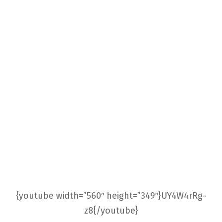
{youtube width=”560″ height=”349″}UY4W4rRg-
z8{/youtube}