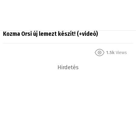
Kozma Orsi új lemezt készít! (+videó)
1.5k
Views
Hirdetés