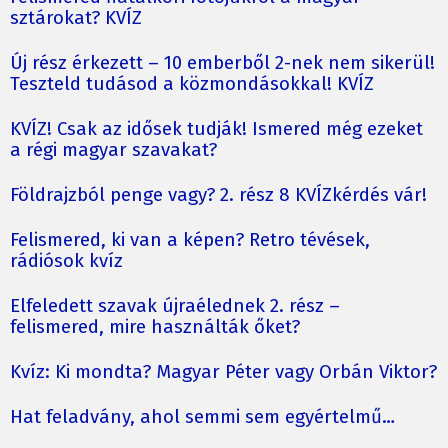
sztárokat? KVÍZ
Új rész érkezett – 10 emberből 2-nek nem sikerül!
Teszteld tudásod a közmondásokkal! KVÍZ
KVÍZ! Csak az idősek tudják! Ismered még ezeket
a régi magyar szavakat?
Földrajzból penge vagy? 2. rész 8 KVÍZkérdés vár!
Felismered, ki van a képen? Retro tévések,
rádiósok kvíz
Elfeledett szavak újraélednek 2. rész –
felismered, mire használták őket?
Kvíz: Ki mondta? Magyar Péter vagy Orbán Viktor?
Hat feladvány, ahol semmi sem egyértelmű…