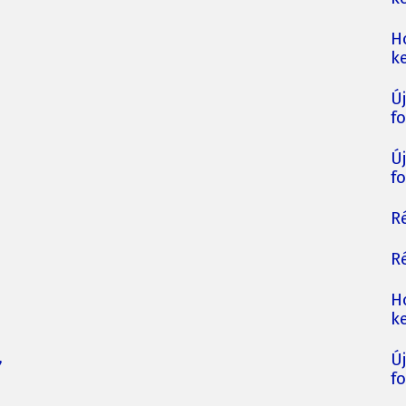
H
ke
Ú
fo
Ú
fo
Ré
Ré
H
ke
,
Ú
fo