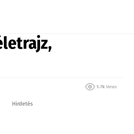
letrajz,
1.7k
Views
Hirdetés