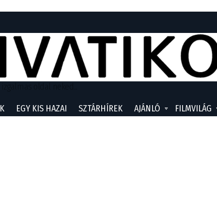
 izgalmas oldal neked...
K
EGY KIS HAZAI
SZTÁRHÍREK
AJÁNLÓ
FILMVILÁG