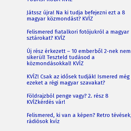
Játssz újra! Na ki tudja befejezni ezt a 8
magyar közmondást? KVÍZ
Felismered fiatalkori fotójukról a magyar
sztárokat? KVÍZ
Új rész érkezett – 10 emberből 2-nek nem
sikerül! Teszteld tudásod a
közmondásokkal! KVÍZ
KVÍZ! Csak az idősek tudják! Ismered még
ezeket a régi magyar szavakat?
Földrajzból penge vagy? 2. rész 8
KVÍZkérdés vár!
Felismered, ki van a képen? Retro tévések
rádiósok kvíz