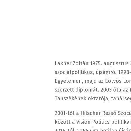
Lakner Zoltán 1975. augusztus
szociálpolitikus, újságíró. 199
Egyetemen, majd az Eötvös Lo
szerzett diplomát. 2003 óta az
Tanszékének oktatója, tanárse
2001-től a Hilscher Rezső Szoci
között a Vision Politics politi
2016-tól a 168 Óra hetilap újsá