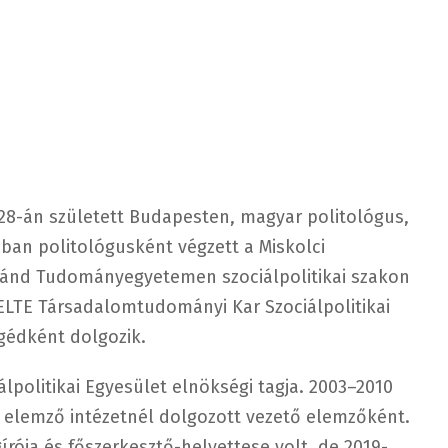
 28-án született Budapesten, magyar politológus,
8-ban politológusként végzett a Miskolci
ránd Tudományegyetemen szociálpolitikai szakon
 ELTE Társadalomtudományi Kar Szociálpolitikai
gédként dolgozik.
álpolitikai Egyesület elnökségi tagja. 2003–2010
kai elemző intézetnél dolgozott vezető elemzőként.
gírója és főszerkesztő-helyettese volt, de 2019-