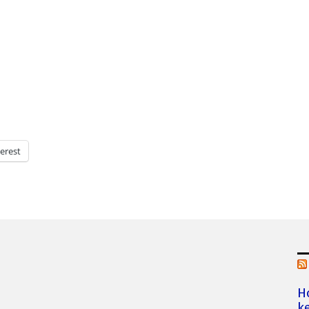
erest
H
ke