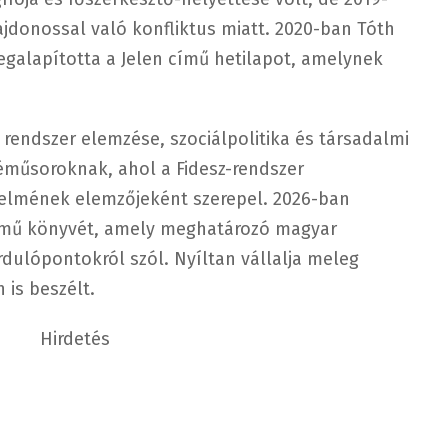
ajdonossal való konfliktus miatt. 2020-ban Tóth
egalapította a Jelen című hetilapot, amelynek
 rendszer elemzése, szociálpolitika és társadalmi
éműsoroknak, ahol a Fidesz-rendszer
őzelmének elemzőjeként szerepel. 2026-ban
című könyvét, amely meghatározó magyar
rdulópontokról szól. Nyíltan vállalja meleg
 is beszélt.
Hirdetés