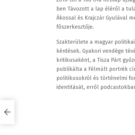
ben Távozott a lap éléről a tul
Ákossal és Krajczár Gyulával m
főszerkesztője.
Szakterülete a magyar politikai
kérdések. Gyakori vendége tév
kritikusaként, a Tisza Párt gy
publikálta a Félmúlt portrék 
politikusokról és történelmi fo
identitását, erről podcastokban