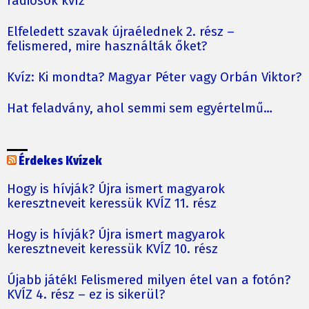
rádiósok kvíz
Elfeledett szavak újraélednek 2. rész –
felismered, mire használták őket?
Kvíz: Ki mondta? Magyar Péter vagy Orbán Viktor?
Hat feladvány, ahol semmi sem egyértelmű…
Érdekes Kvízek
Hogy is hívják? Újra ismert magyarok
keresztneveit keressük KVÍZ 11. rész
Hogy is hívják? Újra ismert magyarok
keresztneveit keressük KVÍZ 10. rész
Újabb játék! Felismered milyen étel van a fotón?
KVÍZ 4. rész – ez is sikerül?