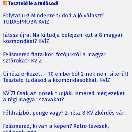
Teszteld le a tudásod!
Folytatjuk! Mindenre tudod a jó választ?
TUDÁSPRÓBA KVÍZ
Játssz újra! Na ki tudja befejezni ezt a 8 magyar
közmondást? KVÍZ
Felismered fiatalkori fotójukról a magyar
sztárokat? KVÍZ
Új rész érkezett – 10 emberből 2-nek nem sikerül!
Teszteld tudásod a közmondásokkal! KVÍZ
KVÍZ! Csak az idősek tudják! Ismered még ezeket
a régi magyar szavakat?
Földrajzból penge vagy? 2. rész 8 KVÍZkérdés vár!
Felismered, ki van a képen? Retro tévések,