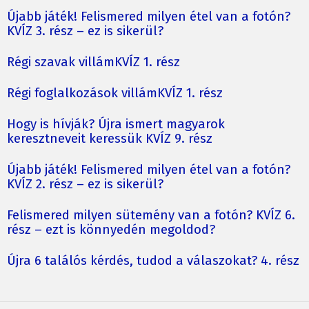
Újabb játék! Felismered milyen étel van a fotón?
KVÍZ 3. rész – ez is sikerül?
Régi szavak villámKVÍZ 1. rész
Régi foglalkozások villámKVÍZ 1. rész
Hogy is hívják? Újra ismert magyarok
keresztneveit keressük KVÍZ 9. rész
Újabb játék! Felismered milyen étel van a fotón?
KVÍZ 2. rész – ez is sikerül?
Felismered milyen sütemény van a fotón? KVÍZ 6.
rész – ezt is könnyedén megoldod?
Újra 6 találós kérdés, tudod a válaszokat? 4. rész