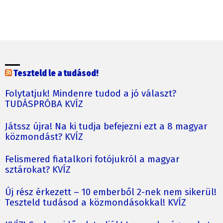
Teszteld le a tudásod!
Folytatjuk! Mindenre tudod a jó választ?
TUDÁSPRÓBA KVÍZ
Játssz újra! Na ki tudja befejezni ezt a 8 magyar
közmondást? KVÍZ
Felismered fiatalkori fotójukról a magyar
sztárokat? KVÍZ
Új rész érkezett – 10 emberből 2-nek nem sikerül!
Teszteld tudásod a közmondásokkal! KVÍZ