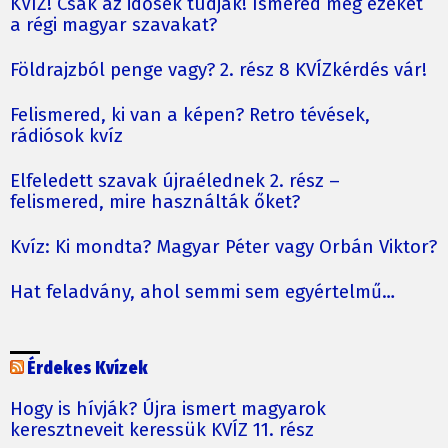
KVÍZ! Csak az idősek tudják! Ismered még ezeket
a régi magyar szavakat?
Földrajzból penge vagy? 2. rész 8 KVÍZkérdés vár!
Felismered, ki van a képen? Retro tévések,
rádiósok kvíz
Elfeledett szavak újraélednek 2. rész –
felismered, mire használták őket?
Kvíz: Ki mondta? Magyar Péter vagy Orbán Viktor?
Hat feladvány, ahol semmi sem egyértelmű…
Érdekes Kvízek
Hogy is hívják? Újra ismert magyarok
keresztneveit keressük KVÍZ 11. rész