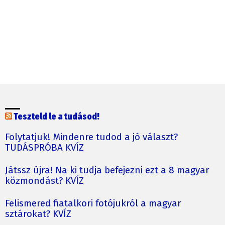
Teszteld le a tudásod!
Folytatjuk! Mindenre tudod a jó választ?
TUDÁSPRÓBA KVÍZ
Játssz újra! Na ki tudja befejezni ezt a 8 magyar
közmondást? KVÍZ
Felismered fiatalkori fotójukról a magyar
sztárokat? KVÍZ