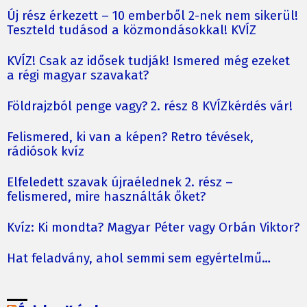
Új rész érkezett – 10 emberből 2-nek nem sikerül!
Teszteld tudásod a közmondásokkal! KVÍZ
KVÍZ! Csak az idősek tudják! Ismered még ezeket
a régi magyar szavakat?
Földrajzból penge vagy? 2. rész 8 KVÍZkérdés vár!
Felismered, ki van a képen? Retro tévések,
rádiósok kvíz
Elfeledett szavak újraélednek 2. rész –
felismered, mire használták őket?
Kvíz: Ki mondta? Magyar Péter vagy Orbán Viktor?
Hat feladvány, ahol semmi sem egyértelmű…