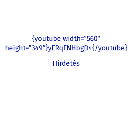
{youtube width=”560″
height=”349″}yERqFNHbgD4{/youtube}
Hirdetés