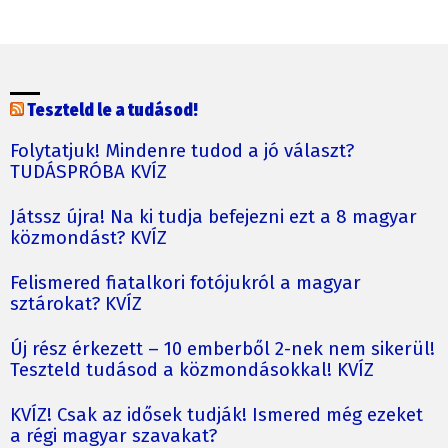
Teszteld le a tudásod!
Folytatjuk! Mindenre tudod a jó választ?
TUDÁSPRÓBA KVÍZ
Játssz újra! Na ki tudja befejezni ezt a 8 magyar
közmondást? KVÍZ
Felismered fiatalkori fotójukról a magyar
sztárokat? KVÍZ
Új rész érkezett – 10 emberből 2-nek nem sikerül!
Teszteld tudásod a közmondásokkal! KVÍZ
KVÍZ! Csak az idősek tudják! Ismered még ezeket
a régi magyar szavakat?