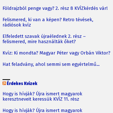
Földrajzból penge vagy? 2. rész 8 KVÍZkérdés vár!
Felismered, ki van a képen? Retro tévések,
rádiósok kvíz
Elfeledett szavak újraélednek 2. rész –
felismered, mire használták őket?
Kvíz: Ki mondta? Magyar Péter vagy Orbán Viktor?
Hat feladvány, ahol semmi sem egyértelmű…
Érdekes Kvízek
Hogy is hívják? Újra ismert magyarok
keresztneveit keressük KVÍZ 11. rész
Hogy is hívják? Újra ismert magyarok