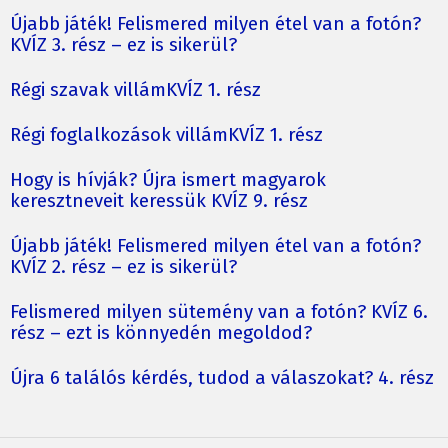
Újabb játék! Felismered milyen étel van a fotón?
KVÍZ 3. rész – ez is sikerül?
Régi szavak villámKVÍZ 1. rész
Régi foglalkozások villámKVÍZ 1. rész
Hogy is hívják? Újra ismert magyarok
keresztneveit keressük KVÍZ 9. rész
Újabb játék! Felismered milyen étel van a fotón?
KVÍZ 2. rész – ez is sikerül?
Felismered milyen sütemény van a fotón? KVÍZ 6.
rész – ezt is könnyedén megoldod?
Újra 6 találós kérdés, tudod a válaszokat? 4. rész