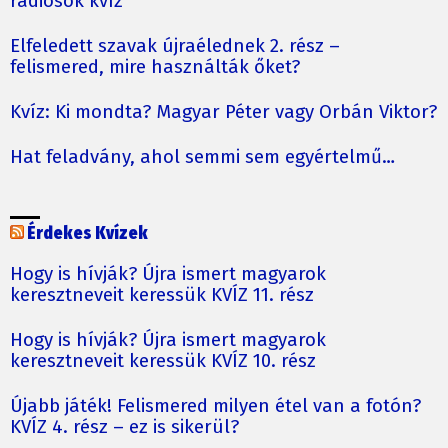
rádiósok kvíz
Elfeledett szavak újraélednek 2. rész –
felismered, mire használták őket?
Kvíz: Ki mondta? Magyar Péter vagy Orbán Viktor?
Hat feladvány, ahol semmi sem egyértelmű…
Érdekes Kvízek
Hogy is hívják? Újra ismert magyarok
keresztneveit keressük KVÍZ 11. rész
Hogy is hívják? Újra ismert magyarok
keresztneveit keressük KVÍZ 10. rész
Újabb játék! Felismered milyen étel van a fotón?
KVÍZ 4. rész – ez is sikerül?