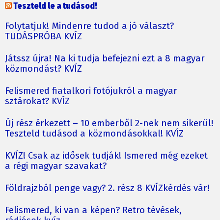
Teszteld le a tudásod!
Folytatjuk! Mindenre tudod a jó választ?
TUDÁSPRÓBA KVÍZ
Játssz újra! Na ki tudja befejezni ezt a 8 magyar
közmondást? KVÍZ
Felismered fiatalkori fotójukról a magyar
sztárokat? KVÍZ
Új rész érkezett – 10 emberből 2-nek nem sikerül!
Teszteld tudásod a közmondásokkal! KVÍZ
KVÍZ! Csak az idősek tudják! Ismered még ezeket
a régi magyar szavakat?
Földrajzból penge vagy? 2. rész 8 KVÍZkérdés vár!
Felismered, ki van a képen? Retro tévések,