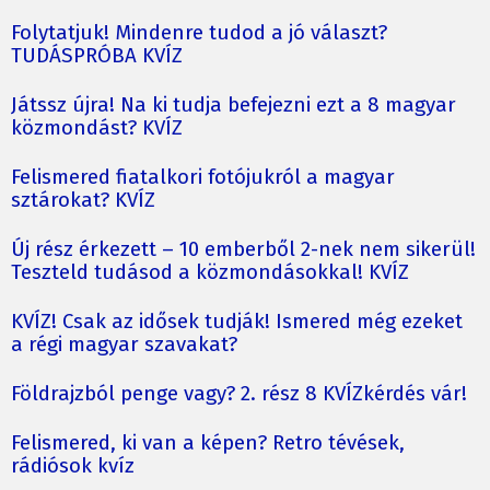
Folytatjuk! Mindenre tudod a jó választ?
TUDÁSPRÓBA KVÍZ
Játssz újra! Na ki tudja befejezni ezt a 8 magyar
közmondást? KVÍZ
Felismered fiatalkori fotójukról a magyar
sztárokat? KVÍZ
Új rész érkezett – 10 emberből 2-nek nem sikerül!
Teszteld tudásod a közmondásokkal! KVÍZ
KVÍZ! Csak az idősek tudják! Ismered még ezeket
a régi magyar szavakat?
Földrajzból penge vagy? 2. rész 8 KVÍZkérdés vár!
Felismered, ki van a képen? Retro tévések,
rádiósok kvíz