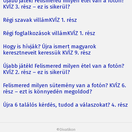
Újabb játék! Felismered milyen étel van a fotón?
KVÍZ 3. rész – ez is sikerül?
Régi szavak villámKVÍZ 1. rész
Régi foglalkozások villámKVÍZ 1. rész
Hogy is hívják? Újra ismert magyarok
keresztneveit keressük KVÍZ 9. rész
Újabb játék! Felismered milyen étel van a fotón?
KVÍZ 2. rész – ez is sikerül?
Felismered milyen sütemény van a fotón? KVÍZ 6.
rész – ezt is könnyedén megoldod?
Újra 6 találós kérdés, tudod a válaszokat? 4. rész
©Divatikon