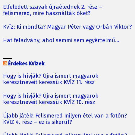
Elfeledett szavak újraélednek 2. rész –
felismered, mire használták őket?
Kvíz: Ki mondta? Magyar Péter vagy Orbán Viktor?
Hat feladvány, ahol semmi sem egyértelmű…
Érdekes Kvízek
Hogy is hívják? Újra ismert magyarok
keresztneveit keressük KVÍZ 11. rész
Hogy is hívják? Újra ismert magyarok
keresztneveit keressük KVÍZ 10. rész
Újabb játék! Felismered milyen étel van a fotón?
KVÍZ 4. rész – ez is sikerül?