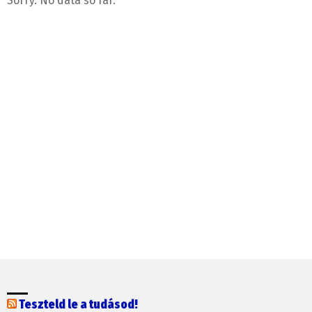
Sorry. No data so far.
Teszteld le a tudásod!