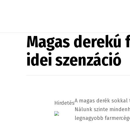
Magas derekú f
idei szenzáció
A magas derék sokkal 
Hirdetés
Nálunk szinte mindenh
legnagyobb farmercég