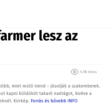
armer lesz az
1.7k
Views
több, mint múló trend – jósolják a szakemberek.
ol kapni köldököt takaró nadrágot, kivéve a
eknél. Körkép.
Forrás és bővebb INFO