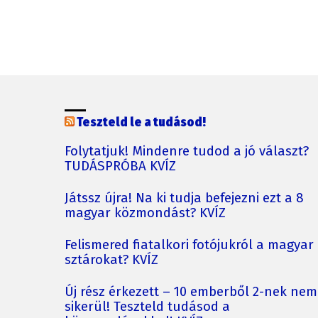
Teszteld le a tudásod!
Folytatjuk! Mindenre tudod a jó választ?
TUDÁSPRÓBA KVÍZ
Játssz újra! Na ki tudja befejezni ezt a 8
magyar közmondást? KVÍZ
Felismered fiatalkori fotójukról a magyar
sztárokat? KVÍZ
Új rész érkezett – 10 emberből 2-nek nem
sikerül! Teszteld tudásod a