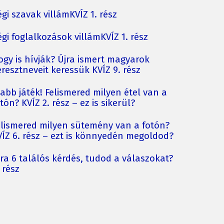
gi szavak villámKVÍZ 1. rész
gi foglalkozások villámKVÍZ 1. rész
ogy is hívják? Újra ismert magyarok
resztneveit keressük KVÍZ 9. rész
jabb játék! Felismered milyen étel van a
tón? KVÍZ 2. rész – ez is sikerül?
elismered milyen sütemény van a fotón?
VÍZ 6. rész – ezt is könnyedén megoldod?
jra 6 találós kérdés, tudod a válaszokat?
 rész