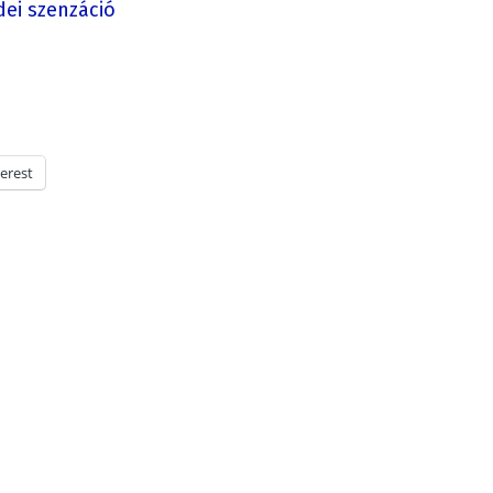
dei szenzáció
erest