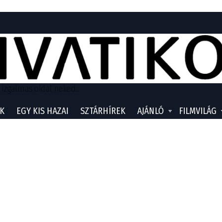
 izgalmas oldal neked...
K
EGY KIS HAZAI
SZTÁRHÍREK
AJÁNLÓ
FILMVILÁG