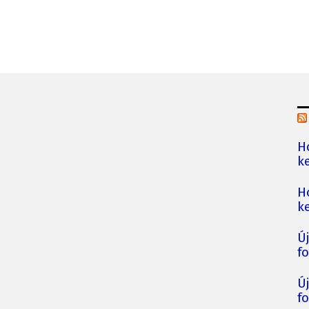
H
ke
H
ke
Ú
fo
Ú
fo