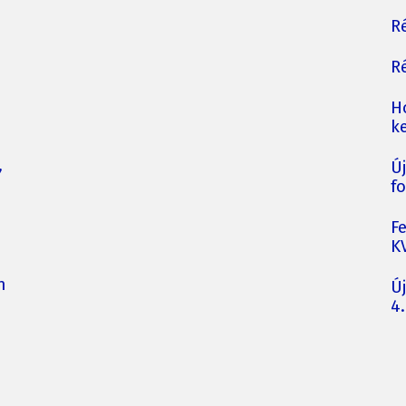
Ré
Ré
H
ke
,
Ú
fo
F
K
n
Ú
4.