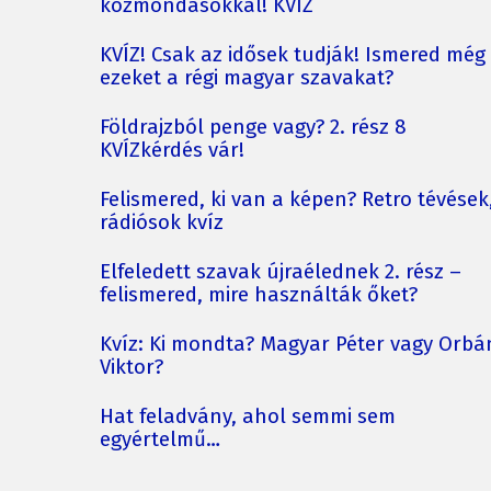
közmondásokkal! KVÍZ
KVÍZ! Csak az idősek tudják! Ismered még
ezeket a régi magyar szavakat?
Földrajzból penge vagy? 2. rész 8
KVÍZkérdés vár!
Felismered, ki van a képen? Retro tévések
rádiósok kvíz
Elfeledett szavak újraélednek 2. rész –
felismered, mire használták őket?
Kvíz: Ki mondta? Magyar Péter vagy Orbá
Viktor?
Hat feladvány, ahol semmi sem
egyértelmű…