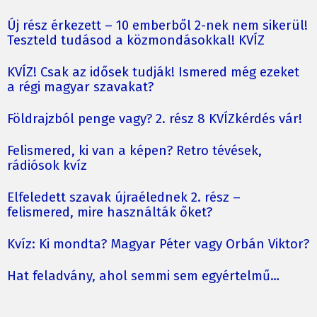
Új rész érkezett – 10 emberből 2-nek nem sikerül!
Teszteld tudásod a közmondásokkal! KVÍZ
KVÍZ! Csak az idősek tudják! Ismered még ezeket
a régi magyar szavakat?
Földrajzból penge vagy? 2. rész 8 KVÍZkérdés vár!
Felismered, ki van a képen? Retro tévések,
rádiósok kvíz
Elfeledett szavak újraélednek 2. rész –
felismered, mire használták őket?
Kvíz: Ki mondta? Magyar Péter vagy Orbán Viktor?
Hat feladvány, ahol semmi sem egyértelmű…