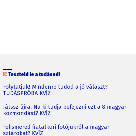
Teszteld le a tudásod!
Folytatjuk! Mindenre tudod a jó választ?
TUDÁSPRÓBA KVÍZ
Játssz újra! Na ki tudja befejezni ezt a 8 magyar
közmondást? KVÍZ
Felismered fiatalkori fotójukról a magyar
sztárokat? KVÍZ