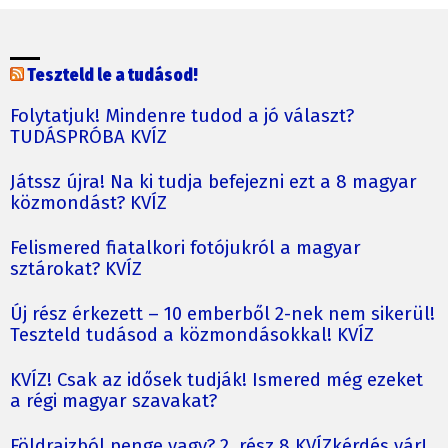
Teszteld le a tudásod!
Folytatjuk! Mindenre tudod a jó választ?
TUDÁSPRÓBA KVÍZ
Játssz újra! Na ki tudja befejezni ezt a 8 magyar
közmondást? KVÍZ
Felismered fiatalkori fotójukról a magyar
sztárokat? KVÍZ
Új rész érkezett – 10 emberből 2-nek nem sikerül!
Teszteld tudásod a közmondásokkal! KVÍZ
KVÍZ! Csak az idősek tudják! Ismered még ezeket
a régi magyar szavakat?
Földrajzból penge vagy? 2. rész 8 KVÍZkérdés vár!