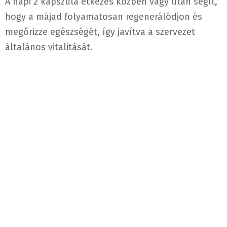
A napi 2 kapszula étkezés közben vagy után segít,
hogy a májad folyamatosan regenerálódjon és
megőrizze egészségét, így javítva a szervezet
általános vitalitását.