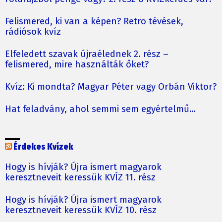
Felismered, ki van a képen? Retro tévések,
rádiósok kvíz
Elfeledett szavak újraélednek 2. rész –
felismered, mire használták őket?
Kvíz: Ki mondta? Magyar Péter vagy Orbán Viktor?
Hat feladvány, ahol semmi sem egyértelmű…
Érdekes Kvízek
Hogy is hívják? Újra ismert magyarok
keresztneveit keressük KVÍZ 11. rész
Hogy is hívják? Újra ismert magyarok
keresztneveit keressük KVÍZ 10. rész