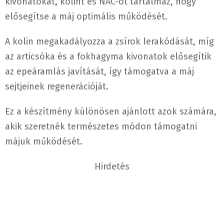
kivonatokat, kolint és NAC-ot tartalmaz, hogy
elősegítse a máj optimális működését.
A kolin megakadályozza a zsírok lerakódását, míg
az articsóka és a fokhagyma kivonatok elősegítik
az epeáramlás javítását, így támogatva a máj
sejtjeinek regenerációját.
Ez a készítmény különösen ajánlott azok számára,
akik szeretnék természetes módon támogatni
májuk működését.
Hirdetés