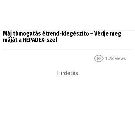
Máj támogatás étrend-kiegészítő – Védje meg
máját a HEPADEX-szel
1.7k
Views
Hirdetés