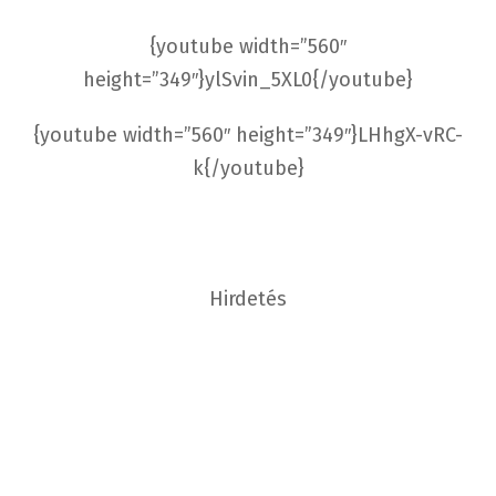
{youtube width=”560″
height=”349″}ylSvin_5XL0{/youtube}
{youtube width=”560″ height=”349″}LHhgX-vRC-
k{/youtube}
Hirdetés