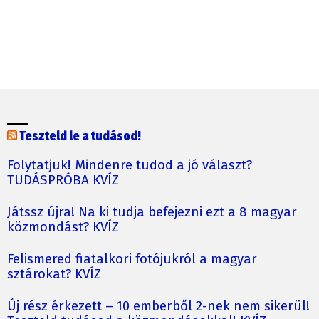
Teszteld le a tudásod!
Folytatjuk! Mindenre tudod a jó választ?
TUDÁSPRÓBA KVÍZ
Játssz újra! Na ki tudja befejezni ezt a 8 magyar
közmondást? KVÍZ
Felismered fiatalkori fotójukról a magyar
sztárokat? KVÍZ
Új rész érkezett – 10 emberből 2-nek nem sikerül!