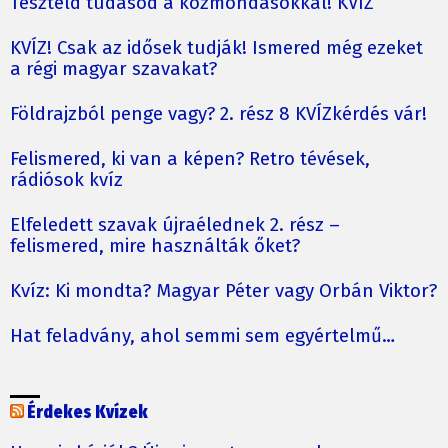
Teszteld tudásod a közmondásokkal! KVÍZ
KVÍZ! Csak az idősek tudják! Ismered még ezeket
a régi magyar szavakat?
Földrajzból penge vagy? 2. rész 8 KVÍZkérdés vár!
Felismered, ki van a képen? Retro tévések,
rádiósok kvíz
Elfeledett szavak újraélednek 2. rész –
felismered, mire használták őket?
Kvíz: Ki mondta? Magyar Péter vagy Orbán Viktor?
Hat feladvány, ahol semmi sem egyértelmű…
Érdekes Kvízek