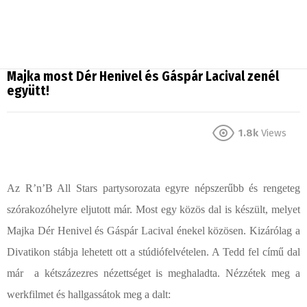
Majka most Dér Henivel és Gáspár Lacival zenél
együtt!
1.8k
Views
Az R’n’B All Stars partysorozata egyre népszerűbb és rengeteg
szórakozóhelyre eljutott már. Most egy közös dal is készült, melyet
Majka Dér Henivel és Gáspár Lacival énekel közösen. Kizárólag a
Divatikon stábja lehetett ott a stúdiófelvételen. A Tedd fel című dal
már a kétszázezres nézettséget is meghaladta. Nézzétek meg a
werkfilmet és hallgassátok meg a dalt: