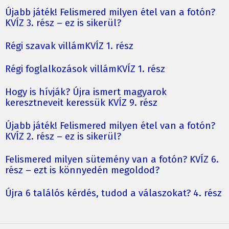
Újabb játék! Felismered milyen étel van a fotón?
KVÍZ 3. rész – ez is sikerül?
Régi szavak villámKVÍZ 1. rész
Régi foglalkozások villámKVÍZ 1. rész
Hogy is hívják? Újra ismert magyarok
keresztneveit keressük KVÍZ 9. rész
Újabb játék! Felismered milyen étel van a fotón?
KVÍZ 2. rész – ez is sikerül?
Felismered milyen sütemény van a fotón? KVÍZ 6.
rész – ezt is könnyedén megoldod?
Újra 6 találós kérdés, tudod a válaszokat? 4. rész