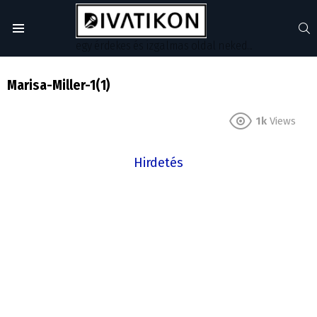
S
Menu
egy érdekes és izgalmas oldal neked...
Marisa-Miller-1(1)
1k
Views
Hirdetés