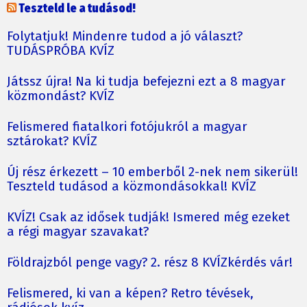
Teszteld le a tudásod!
Folytatjuk! Mindenre tudod a jó választ?
TUDÁSPRÓBA KVÍZ
Játssz újra! Na ki tudja befejezni ezt a 8 magyar
közmondást? KVÍZ
Felismered fiatalkori fotójukról a magyar
sztárokat? KVÍZ
Új rész érkezett – 10 emberből 2-nek nem sikerül!
Teszteld tudásod a közmondásokkal! KVÍZ
KVÍZ! Csak az idősek tudják! Ismered még ezeket
a régi magyar szavakat?
Földrajzból penge vagy? 2. rész 8 KVÍZkérdés vár!
Felismered, ki van a képen? Retro tévések,