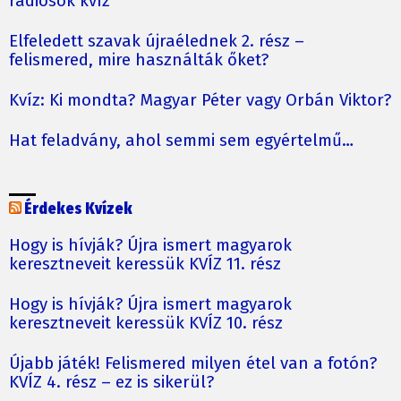
rádiósok kvíz
Elfeledett szavak újraélednek 2. rész –
felismered, mire használták őket?
Kvíz: Ki mondta? Magyar Péter vagy Orbán Viktor?
Hat feladvány, ahol semmi sem egyértelmű…
Érdekes Kvízek
Hogy is hívják? Újra ismert magyarok
keresztneveit keressük KVÍZ 11. rész
Hogy is hívják? Újra ismert magyarok
keresztneveit keressük KVÍZ 10. rész
Újabb játék! Felismered milyen étel van a fotón?
KVÍZ 4. rész – ez is sikerül?