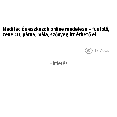
Meditációs eszközök online rendelése – füstölő,
zene CD, párna, mála, szőnyeg itt érhető el
1k
Views
Hirdetés