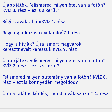
Újabb játék! Felismered milyen étel van a fotón?
KVÍZ 3. rész – ez is sikerül?
Régi szavak villámKVÍZ 1. rész
Régi foglalkozások villámKVÍZ 1. rész
Hogy is hívják? Újra ismert magyarok
keresztneveit keressük KVÍZ 9. rész
Újabb játék! Felismered milyen étel van a fotón?
KVÍZ 2. rész – ez is sikerül?
Felismered milyen sütemény van a fotón? KVÍZ 6.
rész – ezt is könnyedén megoldod?
Újra 6 találós kérdés, tudod a válaszokat? 4. rész