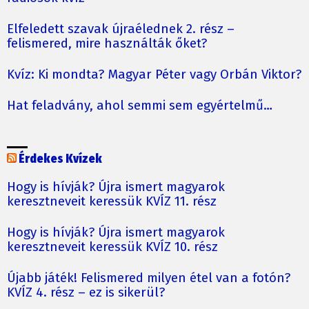
Elfeledett szavak újraélednek 2. rész –
felismered, mire használták őket?
Kvíz: Ki mondta? Magyar Péter vagy Orbán Viktor?
Hat feladvány, ahol semmi sem egyértelmű…
Érdekes Kvízek
Hogy is hívják? Újra ismert magyarok
keresztneveit keressük KVÍZ 11. rész
Hogy is hívják? Újra ismert magyarok
keresztneveit keressük KVÍZ 10. rész
Újabb játék! Felismered milyen étel van a fotón?
KVÍZ 4. rész – ez is sikerül?