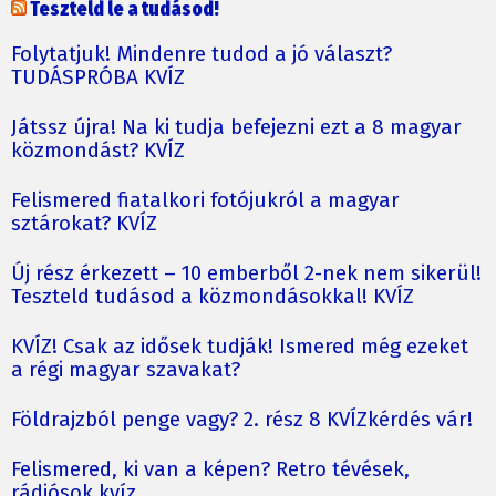
Teszteld le a tudásod!
Folytatjuk! Mindenre tudod a jó választ?
TUDÁSPRÓBA KVÍZ
Játssz újra! Na ki tudja befejezni ezt a 8 magyar
közmondást? KVÍZ
Felismered fiatalkori fotójukról a magyar
sztárokat? KVÍZ
Új rész érkezett – 10 emberből 2-nek nem sikerül!
Teszteld tudásod a közmondásokkal! KVÍZ
KVÍZ! Csak az idősek tudják! Ismered még ezeket
a régi magyar szavakat?
Földrajzból penge vagy? 2. rész 8 KVÍZkérdés vár!
Felismered, ki van a képen? Retro tévések,
rádiósok kvíz