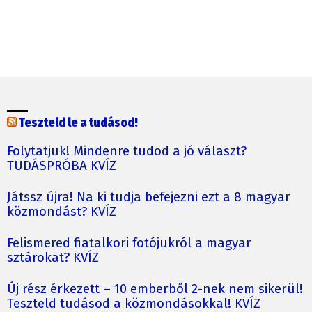
Teszteld le a tudásod!
Folytatjuk! Mindenre tudod a jó választ?
TUDÁSPRÓBA KVÍZ
Játssz újra! Na ki tudja befejezni ezt a 8 magyar
közmondást? KVÍZ
Felismered fiatalkori fotójukról a magyar
sztárokat? KVÍZ
Új rész érkezett – 10 emberből 2-nek nem sikerül!
Teszteld tudásod a közmondásokkal! KVÍZ