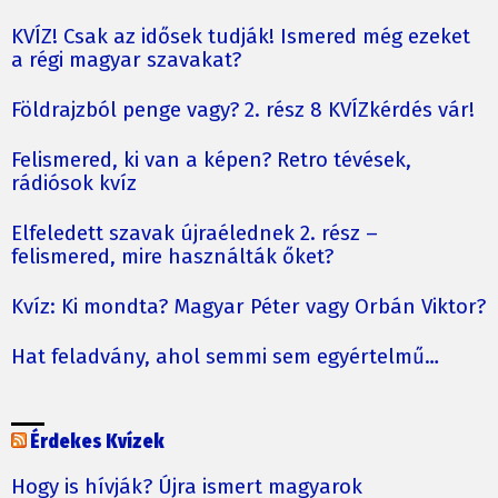
KVÍZ! Csak az idősek tudják! Ismered még ezeket
a régi magyar szavakat?
Földrajzból penge vagy? 2. rész 8 KVÍZkérdés vár!
Felismered, ki van a képen? Retro tévések,
rádiósok kvíz
Elfeledett szavak újraélednek 2. rész –
felismered, mire használták őket?
Kvíz: Ki mondta? Magyar Péter vagy Orbán Viktor?
Hat feladvány, ahol semmi sem egyértelmű…
Érdekes Kvízek
Hogy is hívják? Újra ismert magyarok