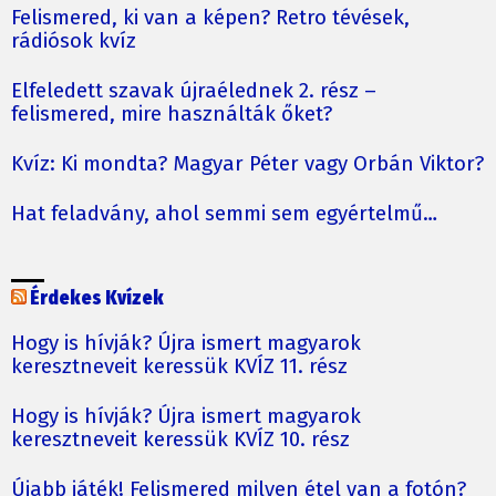
Felismered, ki van a képen? Retro tévések,
rádiósok kvíz
Elfeledett szavak újraélednek 2. rész –
felismered, mire használták őket?
Kvíz: Ki mondta? Magyar Péter vagy Orbán Viktor?
Hat feladvány, ahol semmi sem egyértelmű…
Érdekes Kvízek
Hogy is hívják? Újra ismert magyarok
keresztneveit keressük KVÍZ 11. rész
Hogy is hívják? Újra ismert magyarok
keresztneveit keressük KVÍZ 10. rész
Újabb játék! Felismered milyen étel van a fotón?