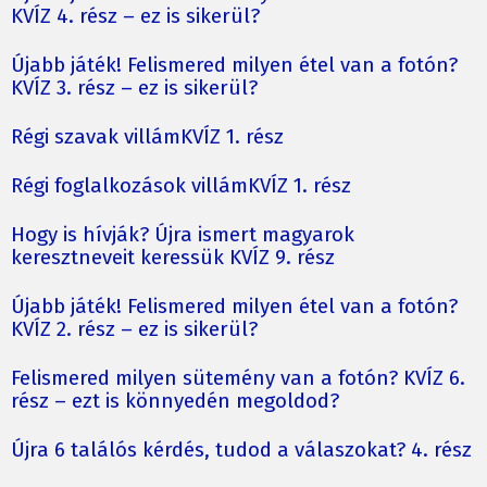
KVÍZ 4. rész – ez is sikerül?
Újabb játék! Felismered milyen étel van a fotón?
KVÍZ 3. rész – ez is sikerül?
Régi szavak villámKVÍZ 1. rész
Régi foglalkozások villámKVÍZ 1. rész
Hogy is hívják? Újra ismert magyarok
keresztneveit keressük KVÍZ 9. rész
Újabb játék! Felismered milyen étel van a fotón?
KVÍZ 2. rész – ez is sikerül?
Felismered milyen sütemény van a fotón? KVÍZ 6.
rész – ezt is könnyedén megoldod?
Újra 6 találós kérdés, tudod a válaszokat? 4. rész