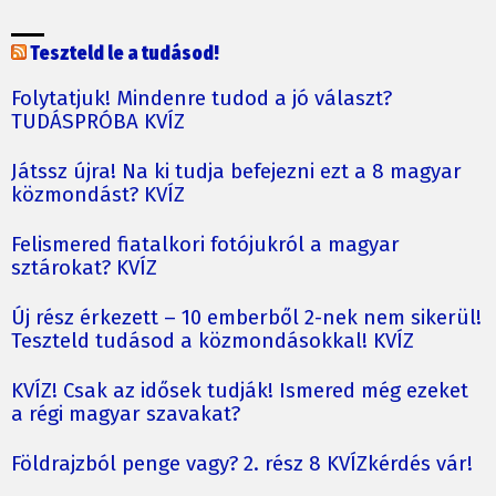
Teszteld le a tudásod!
Folytatjuk! Mindenre tudod a jó választ?
TUDÁSPRÓBA KVÍZ
Játssz újra! Na ki tudja befejezni ezt a 8 magyar
közmondást? KVÍZ
Felismered fiatalkori fotójukról a magyar
sztárokat? KVÍZ
Új rész érkezett – 10 emberből 2-nek nem sikerül!
Teszteld tudásod a közmondásokkal! KVÍZ
KVÍZ! Csak az idősek tudják! Ismered még ezeket
a régi magyar szavakat?
Földrajzból penge vagy? 2. rész 8 KVÍZkérdés vár!