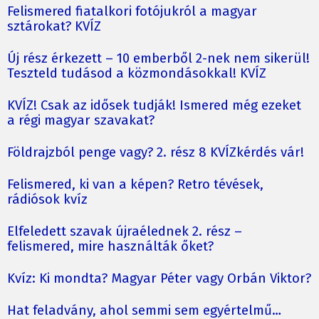
Felismered fiatalkori fotójukról a magyar
sztárokat? KVÍZ
Új rész érkezett – 10 emberből 2-nek nem sikerül!
Teszteld tudásod a közmondásokkal! KVÍZ
KVÍZ! Csak az idősek tudják! Ismered még ezeket
a régi magyar szavakat?
Földrajzból penge vagy? 2. rész 8 KVÍZkérdés vár!
Felismered, ki van a képen? Retro tévések,
rádiósok kvíz
Elfeledett szavak újraélednek 2. rész –
felismered, mire használták őket?
Kvíz: Ki mondta? Magyar Péter vagy Orbán Viktor?
Hat feladvány, ahol semmi sem egyértelmű…