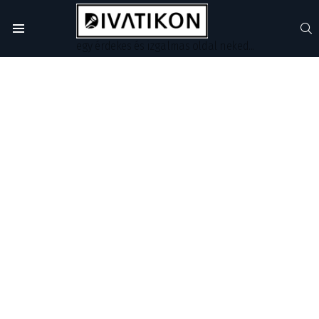
S
Menu
egy érdekes és izgalmas oldal neked...