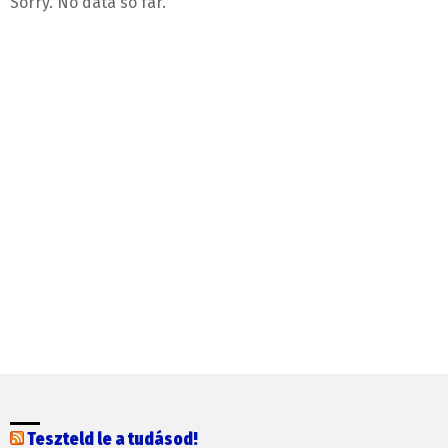
Sorry. No data so far.
Teszteld le a tudásod!