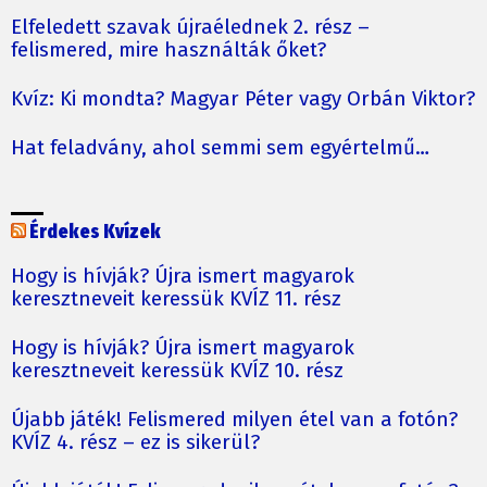
Elfeledett szavak újraélednek 2. rész –
felismered, mire használták őket?
Kvíz: Ki mondta? Magyar Péter vagy Orbán Viktor?
Hat feladvány, ahol semmi sem egyértelmű…
Érdekes Kvízek
Hogy is hívják? Újra ismert magyarok
keresztneveit keressük KVÍZ 11. rész
Hogy is hívják? Újra ismert magyarok
keresztneveit keressük KVÍZ 10. rész
Újabb játék! Felismered milyen étel van a fotón?
KVÍZ 4. rész – ez is sikerül?