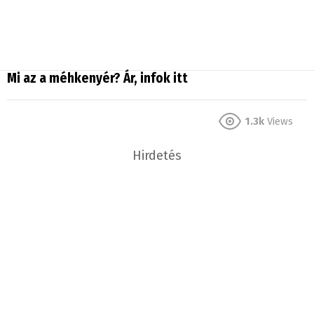
Mi az a méhkenyér? Ár, infok itt
1.3k
Views
Hirdetés