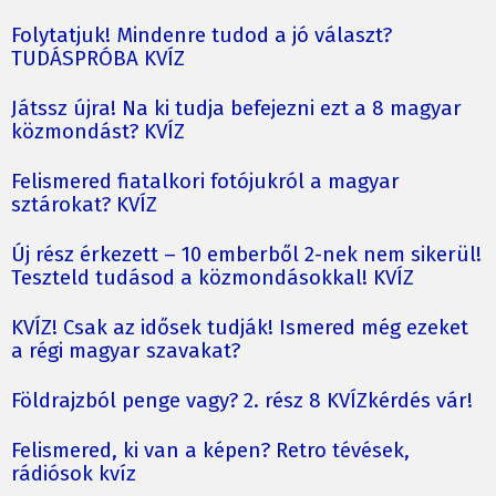
Folytatjuk! Mindenre tudod a jó választ?
TUDÁSPRÓBA KVÍZ
Játssz újra! Na ki tudja befejezni ezt a 8 magyar
közmondást? KVÍZ
Felismered fiatalkori fotójukról a magyar
sztárokat? KVÍZ
Új rész érkezett – 10 emberből 2-nek nem sikerül!
Teszteld tudásod a közmondásokkal! KVÍZ
KVÍZ! Csak az idősek tudják! Ismered még ezeket
a régi magyar szavakat?
Földrajzból penge vagy? 2. rész 8 KVÍZkérdés vár!
Felismered, ki van a képen? Retro tévések,
rádiósok kvíz