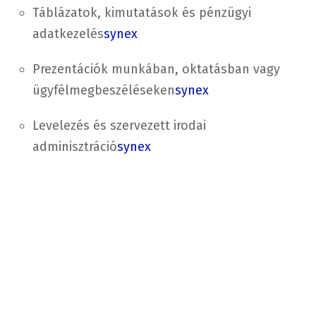
Táblázatok, kimutatások és pénzügyi
adatkezelés
synex
Prezentációk munkában, oktatásban vagy
ügyfélmegbeszéléseken
synex
Levelezés és szervezett irodai
adminisztráció
synex