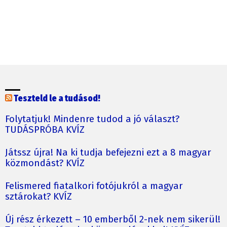
Teszteld le a tudásod!
Folytatjuk! Mindenre tudod a jó választ?
TUDÁSPRÓBA KVÍZ
Játssz újra! Na ki tudja befejezni ezt a 8 magyar
közmondást? KVÍZ
Felismered fiatalkori fotójukról a magyar
sztárokat? KVÍZ
Új rész érkezett – 10 emberből 2-nek nem sikerül!