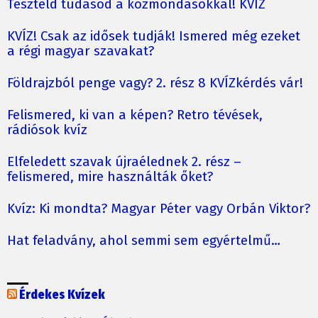
Teszteld tudásod a közmondásokkal! KVÍZ
KVÍZ! Csak az idősek tudják! Ismered még ezeket
a régi magyar szavakat?
Földrajzból penge vagy? 2. rész 8 KVÍZkérdés vár!
Felismered, ki van a képen? Retro tévések,
rádiósok kvíz
Elfeledett szavak újraélednek 2. rész –
felismered, mire használták őket?
Kvíz: Ki mondta? Magyar Péter vagy Orbán Viktor?
Hat feladvány, ahol semmi sem egyértelmű…
Érdekes Kvízek