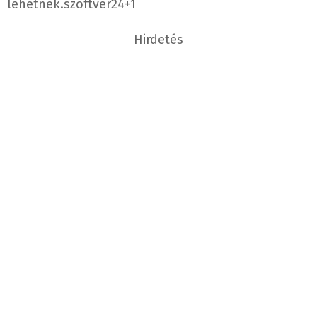
lehetnek.
szoftver24
+1
Hirdetés