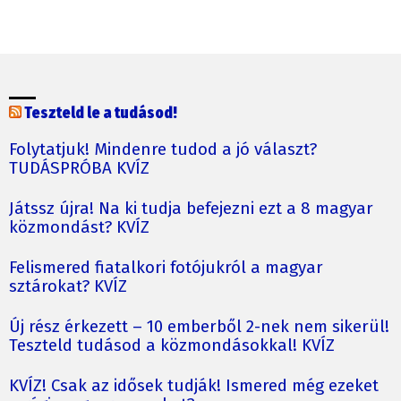
Teszteld le a tudásod!
Folytatjuk! Mindenre tudod a jó választ?
TUDÁSPRÓBA KVÍZ
Játssz újra! Na ki tudja befejezni ezt a 8 magyar
közmondást? KVÍZ
Felismered fiatalkori fotójukról a magyar
sztárokat? KVÍZ
Új rész érkezett – 10 emberből 2-nek nem sikerül!
Teszteld tudásod a közmondásokkal! KVÍZ
KVÍZ! Csak az idősek tudják! Ismered még ezeket