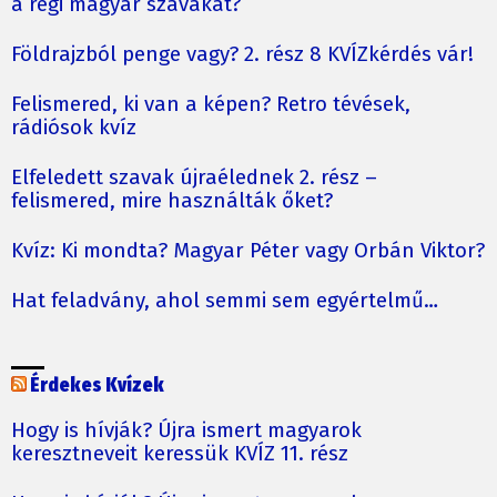
a régi magyar szavakat?
Földrajzból penge vagy? 2. rész 8 KVÍZkérdés vár!
Felismered, ki van a képen? Retro tévések,
rádiósok kvíz
Elfeledett szavak újraélednek 2. rész –
felismered, mire használták őket?
Kvíz: Ki mondta? Magyar Péter vagy Orbán Viktor?
Hat feladvány, ahol semmi sem egyértelmű…
Érdekes Kvízek
Hogy is hívják? Újra ismert magyarok
keresztneveit keressük KVÍZ 11. rész