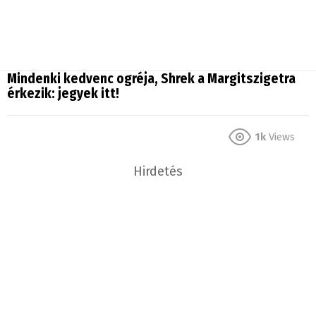
Mindenki kedvenc ogréja, Shrek a Margitszigetra
érkezik: jegyek itt!
1k
Views
Hirdetés