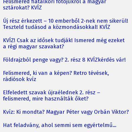
Felismered fiatalkori fotójukról a magyar
sztárokat? KVÍZ
Új rész érkezett – 10 emberből 2-nek nem sikerül!
Teszteld tudásod a közmondásokkal! KVÍZ
KVÍZ! Csak az idősek tudják! Ismered még ezeket
a régi magyar szavakat?
Földrajzból penge vagy? 2. rész 8 KVÍZkérdés vár!
Felismered, ki van a képen? Retro tévések,
rádiósok kvíz
Elfeledett szavak újraélednek 2. rész –
felismered, mire használták őket?
Kvíz: Ki mondta? Magyar Péter vagy Orbán Viktor?
Hat feladvány, ahol semmi sem egyértelmű…