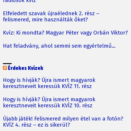
rádiósok kvíz
Elfeledett szavak újraélednek 2. rész –
felismered, mire használták őket?
Kvíz: Ki mondta? Magyar Péter vagy Orbán Viktor?
Hat feladvány, ahol semmi sem egyértelmű…
Érdekes Kvízek
Hogy is hívják? Újra ismert magyarok
keresztneveit keressük KVÍZ 11. rész
Hogy is hívják? Újra ismert magyarok
keresztneveit keressük KVÍZ 10. rész
Újabb játék! Felismered milyen étel van a fotón?
KVÍZ 4. rész – ez is sikerül?