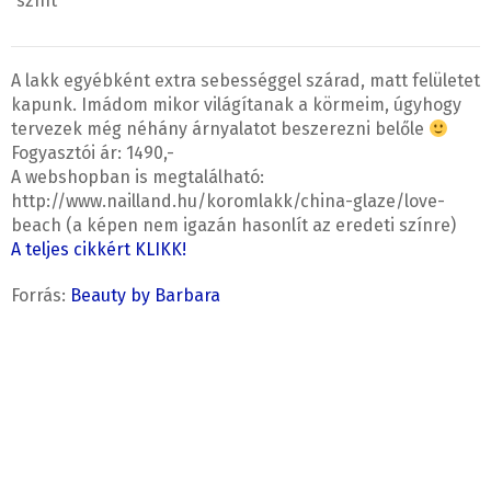
színt
A lakk egyébként extra sebességgel szárad, matt felületet
kapunk. Imádom mikor világítanak a körmeim, úgyhogy
tervezek még néhány árnyalatot beszerezni belőle
Fogyasztói ár: 1490,-
A webshopban is megtalálható:
http://www.nailland.hu/koromlakk/china-glaze/love-
beach (a képen nem igazán hasonlít az eredeti színre)
A teljes cikkért KLIKK!
Forrás:
Beauty by Barbara