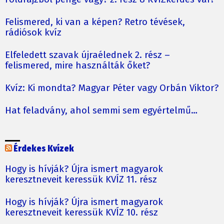
Felismered, ki van a képen? Retro tévések,
rádiósok kvíz
Elfeledett szavak újraélednek 2. rész –
felismered, mire használták őket?
Kvíz: Ki mondta? Magyar Péter vagy Orbán Viktor?
Hat feladvány, ahol semmi sem egyértelmű…
Érdekes Kvízek
Hogy is hívják? Újra ismert magyarok
keresztneveit keressük KVÍZ 11. rész
Hogy is hívják? Újra ismert magyarok
keresztneveit keressük KVÍZ 10. rész