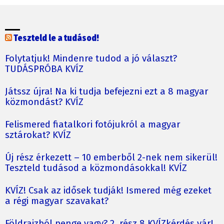
Teszteld le a tudásod!
Folytatjuk! Mindenre tudod a jó választ?
TUDÁSPRÓBA KVÍZ
Játssz újra! Na ki tudja befejezni ezt a 8 magyar
közmondást? KVÍZ
Felismered fiatalkori fotójukról a magyar
sztárokat? KVÍZ
Új rész érkezett – 10 emberből 2-nek nem sikerül!
Teszteld tudásod a közmondásokkal! KVÍZ
KVÍZ! Csak az idősek tudják! Ismered még ezeket
a régi magyar szavakat?
Földrajzból penge vagy? 2. rész 8 KVÍZkérdés vár!