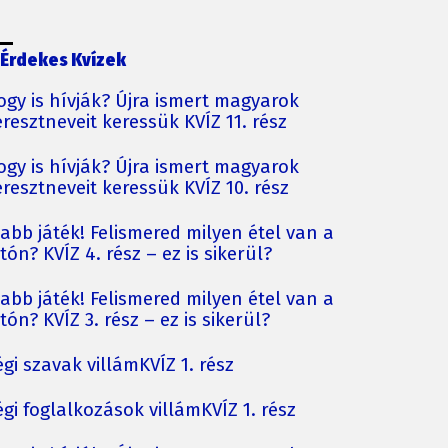
Érdekes Kvízek
ogy is hívják? Újra ismert magyarok
resztneveit keressük KVÍZ 11. rész
ogy is hívják? Újra ismert magyarok
resztneveit keressük KVÍZ 10. rész
jabb játék! Felismered milyen étel van a
tón? KVÍZ 4. rész – ez is sikerül?
jabb játék! Felismered milyen étel van a
tón? KVÍZ 3. rész – ez is sikerül?
gi szavak villámKVÍZ 1. rész
gi foglalkozások villámKVÍZ 1. rész