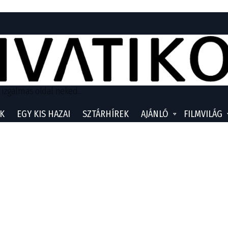
 izgalmas oldal neked...
K
EGY KIS HAZAI
SZTÁRHÍREK
AJÁNLÓ
FILMVILÁG