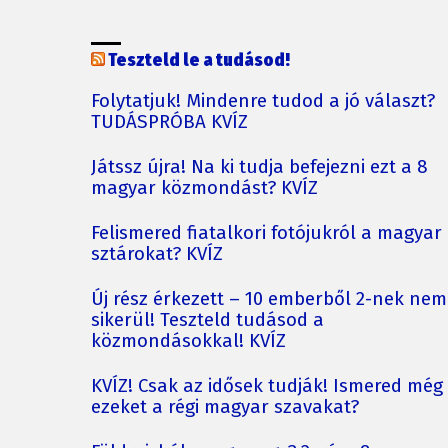
Teszteld le a tudásod!
Folytatjuk! Mindenre tudod a jó választ?
TUDÁSPRÓBA KVÍZ
Játssz újra! Na ki tudja befejezni ezt a 8
magyar közmondást? KVÍZ
Felismered fiatalkori fotójukról a magyar
sztárokat? KVÍZ
Új rész érkezett – 10 emberből 2-nek nem
sikerül! Teszteld tudásod a
közmondásokkal! KVÍZ
KVÍZ! Csak az idősek tudják! Ismered még
ezeket a régi magyar szavakat?