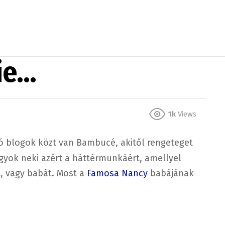
ie…
1k
Views
ló blogok közt van Bambucé, akitől rengeteget
gyok neki azért a háttérmunkáért, amellyel
, vagy babát. Most a
Famosa Nancy
babájának