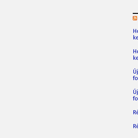
H
ke
H
ke
Ú
fo
Ú
fo
Ré
Ré