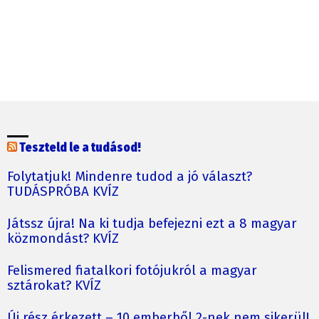
Teszteld le a tudásod!
Folytatjuk! Mindenre tudod a jó választ?
TUDÁSPRÓBA KVÍZ
Játssz újra! Na ki tudja befejezni ezt a 8 magyar
közmondást? KVÍZ
Felismered fiatalkori fotójukról a magyar
sztárokat? KVÍZ
Új rész érkezett – 10 emberből 2-nek nem sikerül!