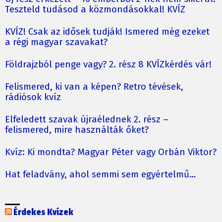
Teszteld tudásod a közmondásokkal! KVÍZ
KVÍZ! Csak az idősek tudják! Ismered még ezeket
a régi magyar szavakat?
Földrajzból penge vagy? 2. rész 8 KVÍZkérdés vár!
Felismered, ki van a képen? Retro tévések,
rádiósok kvíz
Elfeledett szavak újraélednek 2. rész –
felismered, mire használták őket?
Kvíz: Ki mondta? Magyar Péter vagy Orbán Viktor?
Hat feladvány, ahol semmi sem egyértelmű…
Érdekes Kvízek