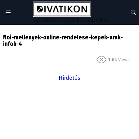
S
Menu
egy érdekes és izgalmas oldal neked...
Noi-mellenyek-online-rendelese-kepek-arak-
infok-4
1.6k
Views
Hirdetés