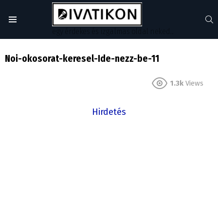
S
Menu
egy érdekes és izgalmas oldal neked...
Noi-okosorat-keresel-Ide-nezz-be-11
1.3k
Views
Hirdetés