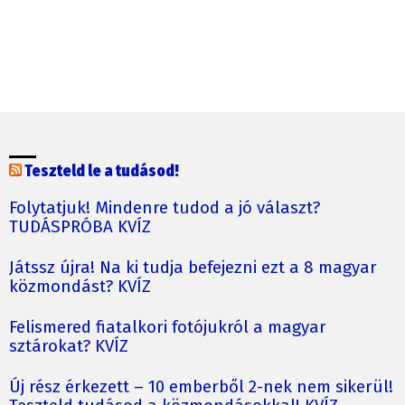
Teszteld le a tudásod!
Folytatjuk! Mindenre tudod a jó választ?
TUDÁSPRÓBA KVÍZ
Játssz újra! Na ki tudja befejezni ezt a 8 magyar
közmondást? KVÍZ
Felismered fiatalkori fotójukról a magyar
sztárokat? KVÍZ
Új rész érkezett – 10 emberből 2-nek nem sikerül!