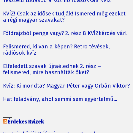
Teszteld tudásod a közmondásokkal! KVÍZ
KVÍZ! Csak az idősek tudják! Ismered még ezeket
a régi magyar szavakat?
Földrajzból penge vagy? 2. rész 8 KVÍZkérdés vár!
Felismered, ki van a képen? Retro tévések,
rádiósok kvíz
Elfeledett szavak újraélednek 2. rész –
felismered, mire használták őket?
Kvíz: Ki mondta? Magyar Péter vagy Orbán Viktor?
Hat feladvány, ahol semmi sem egyértelmű…
Érdekes Kvízek