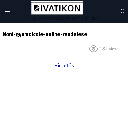
S
Menu
egy érdekes és izgalmas oldal neked...
Noni-gyumolcsle-online-rendelese
1.9k
Views
Hirdetés