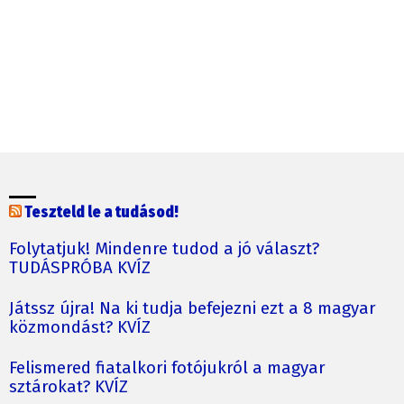
Teszteld le a tudásod!
Folytatjuk! Mindenre tudod a jó választ?
TUDÁSPRÓBA KVÍZ
Játssz újra! Na ki tudja befejezni ezt a 8 magyar
közmondást? KVÍZ
Felismered fiatalkori fotójukról a magyar
sztárokat? KVÍZ