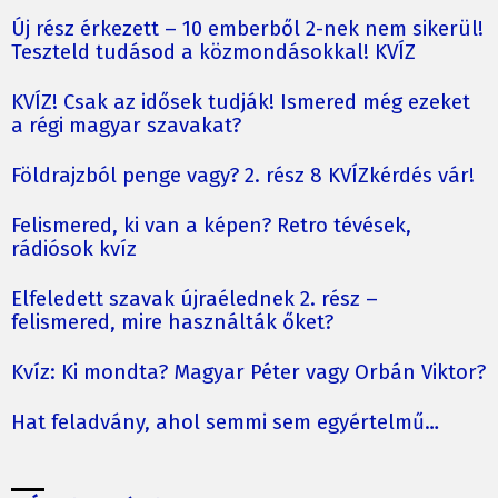
Új rész érkezett – 10 emberből 2-nek nem sikerül!
Teszteld tudásod a közmondásokkal! KVÍZ
KVÍZ! Csak az idősek tudják! Ismered még ezeket
a régi magyar szavakat?
Földrajzból penge vagy? 2. rész 8 KVÍZkérdés vár!
Felismered, ki van a képen? Retro tévések,
rádiósok kvíz
Elfeledett szavak újraélednek 2. rész –
felismered, mire használták őket?
Kvíz: Ki mondta? Magyar Péter vagy Orbán Viktor?
Hat feladvány, ahol semmi sem egyértelmű…